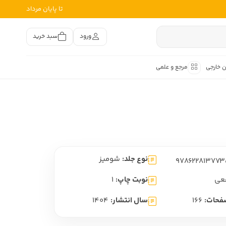
تا پایان مرداد
ورود
سبد خرید
ن خارجی
مرجع و علمی
متون کهن
اصر فارسی
هان
هن فارسی
نوع جلد:
شومیز
هن فارسی
تفسیر متون کهن
عی
نوبت چاپ:
1
فحات:
166
سال انتشار:
1404