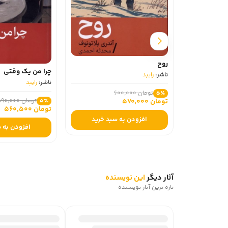
روح
چرا من یک وقتی
ناشر:
رایبد
ناشر:
رایبد
تومان 600,000
5٪
تومان 570,000
تومان 590,000
5٪
تومان 560,500
افزودن به سبد خرید
افزودن به 
آثار دیگر
این نویسنده
تازه ترین آثار نویسنده