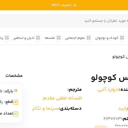
کد تخفیف: MRD
ادبیات ملل
ادبیات ایران
کودک و نوجوان
علوم اجتماعی
فلسفه
ادیان و اساطیر
زبا
ادبیات آمریکا
داستان کوتاه
شعر و 
ادبیات انگلیس
 کوچولو
داستان کوتاه ایرانی
شعر مع
ادبیات فرانسه
داستان کوتاه خارجی
شعر ج
س کوچولو
ادبیات ایتالیا
مشخصات
متون ک
ادبیات روسیه
ده:
ادوارد آلبی
مترجم:
بارکد:
9786228137735
شعر ک
ادبیات آمریکای لاتین
افسانه لطفی مقدم
شرح و 
قطع:
رق
ادبیات آلمان
رایبد
دسته‌بندی:
سینما و تئاتر
تعداد ص
ادبیات ترکیه
تم:
2130703
ادبیات آسیا