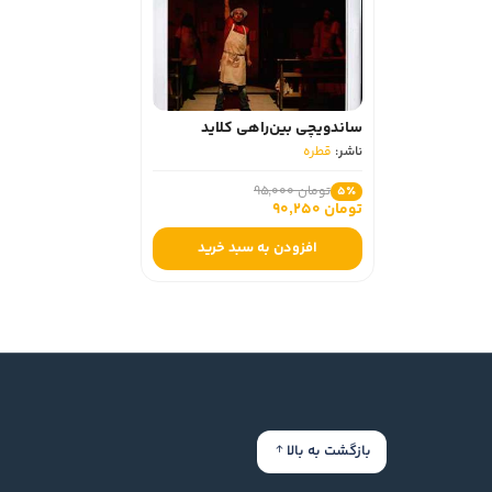
ساندویچی بین‌راهی کلاید
ناشر:
قطره
تومان 95,000
5٪
تومان 90,250
افزودن به سبد خرید
بازگشت به بالا