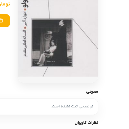
تومان ,000
ادبیات آلمان
ادیان و اساطیر
ادبیات ترکیه
زبان خارجی
ادبیات آسیا
مرجع و علمی
سایر کشورهای اروپا
ادبیات
جستار و مقاله
آموزش نویسندگی
نقد ادبی
معرفی
طنز و گزین گویه
توضیحی ثبت نشده است.
زبان شناسی
تاریخ ادبیات
نظرات کاربران
ویرایش و ترجمه