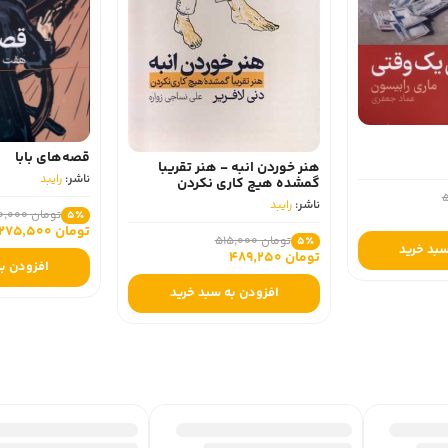
قصه‌های بابا
هنر خوردن انبه - هنر تقریبا
ناشر:
رایبد
گمشده هیچ کاری نکردن
ناشر:
رایبد
تومان 290,000
5٪
تومان 275,500
تومان 515,000
5٪
سبد خرید
تومان 489,250
افزودن به
افزودن به سبد خرید