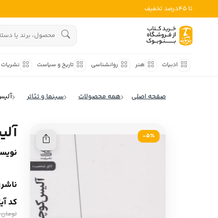
تا 45درصد تخفیف
ادبیات
هنوز جستجویی انجام نشده است.
هنر
ادبیات
هنر
روانشناسی
تاریخ و سیاست
نشریات
روانشناسی
ادبیات ملل
صفحه اصلی
همه محصولات
سینما و تئاتر
آلیس
ادبیات ایران
تاریخ و سیاست
ادبیات آمریکا
آلی
نشریات
5٪-
ادبیات انگلیس
نویسن
کودک و نوجوان
ادبیات فرانسه
ادبیات ایتالیا
علوم اجتماعی
ناشر:
ادبیات روسیه
کد آی
فلسفه
ادبیات آمریکای لاتین
تومان 200,000