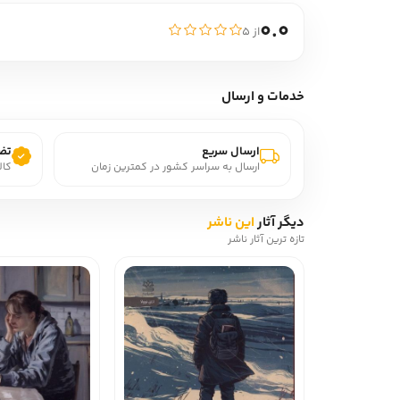
0.0
از ۵
خدمات و ارسال
ارسال سریع
تضم
ارسال به سراسر کشور در کمترین زمان
کال
دیگر آثار
این ناشر
تازه ترین آثار ناشر