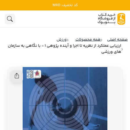
کد تخفیف: MRD
ادبیات
ادبیات ملل
هنوز جستجویی انجام نشده است.
هنر
ادبیات ایران
صفحه اصلی
همه محصولات
ورزش
ادبیات آمریکا
ارزیابی عملکرد از نظریه تا اجرا و آینده پژوهی 1 - با نگاهی به سازمان
روانشناسی
های ورزشی
ادبیات انگلیس
تاریخ و سیاست
ادبیات فرانسه
ادبیات ایتالیا
نشریات
ادبیات روسیه
کودک و نوجوان
ادبیات آمریکای لاتین
علوم اجتماعی
ادبیات آلمان
ادبیات ترکیه
فلسفه
ادبیات آسیا