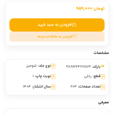
تومان 959,000
افزودن به سبد خرید
افزودن به علاقه‌مندی‌ها
مشخصات
نوع جلد:
شومیز
بارکد:
9786224271822
قطع:
رحلی
نوبت چاپ:
1
تعداد صفحات:
204
سال انتشار:
1404
معرفی