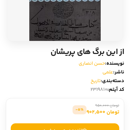
ادیان و اساطیر
سایر کشورهای اروپا
زبان خارجی
داستان کوتاه
مرجع و علمی
شعر و متون کهن
از این برگ‌ های پریشان
ادبیات
نویسنده:
حسن انصاری
ناشر:
علمی
زندگینامه
دسته‌بندی:
تاریخ
کد آیتم:
2319810
ادبیات نمایشی
تومان 950,000
5٪-
تومان 902,500