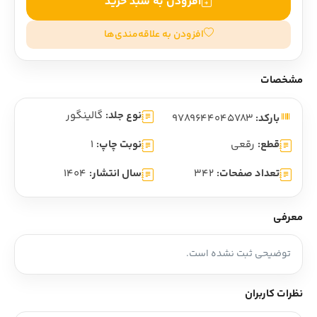
افزودن به سبد خرید
افزودن به علاقه‌مندی‌ها
مشخصات
نوع جلد:
گالینگور
بارکد:
9789644045783
قطع:
رقعی
نوبت چاپ:
1
تعداد صفحات:
342
سال انتشار:
1404
معرفی
توضیحی ثبت نشده است.
نظرات کاربران