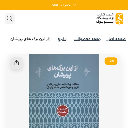
کد تخفیف: MRD
ادبیات
ادبیات ملل
هنوز جستجویی انجام نشده است.
هنر
ادبیات ایران
صفحه اصلی
همه محصولات
تاریخ
از این برگ‌ های پریشان
ادبیات آمریکا
روانشناسی
ادبیات انگلیس
5٪-
تاریخ و سیاست
ادبیات فرانسه
ادبیات ایتالیا
نشریات
ادبیات روسیه
کودک و نوجوان
ادبیات آمریکای لاتین
علوم اجتماعی
ادبیات آلمان
ادبیات ترکیه
فلسفه
ادبیات آسیا