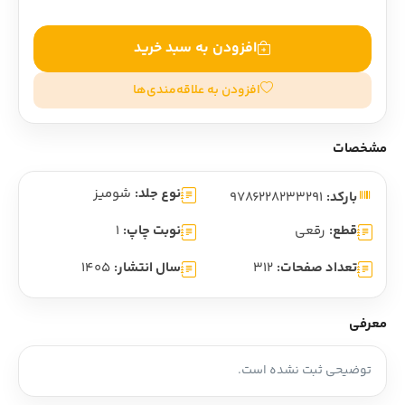
افزودن به سبد خرید
افزودن به علاقه‌مندی‌ها
مشخصات
نوع جلد:
شومیز
بارکد:
9786228233291
قطع:
رقعی
نوبت چاپ:
1
تعداد صفحات:
312
سال انتشار:
1405
معرفی
توضیحی ثبت نشده است.