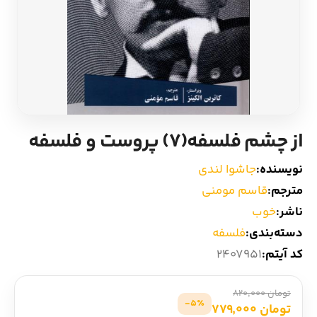
ادیان و اساطیر
سایر کشورهای اروپا
زبان خارجی
داستان کوتاه
مرجع و علمی
شعر و متون کهن
از چشم فلسفه(7) پروست و فلسفه
ادبیات
نویسنده:
جاشوا لندی
زندگینامه
مترجم:
قاسم مومنی
ناشر:
خوب
ادبیات نمایشی
دسته‌بندی:
فلسفه
کد آیتم:
2407951
تومان 820,000
5٪-
تومان 779,000