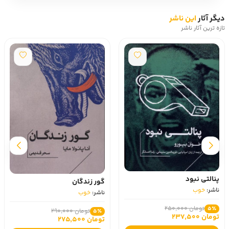
دیگر آثار
این ناشر
تازه ترین آثار ناشر
پنالتی نبود
گور زندگان
ناشر:
خوب
ناشر:
خوب
تومان 250,000
5٪
تومان 290,000
5٪
تومان 237,500
تومان 275,500