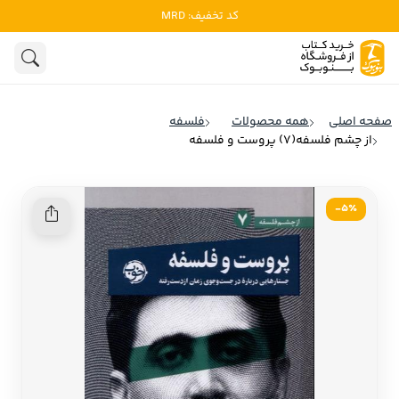
کد تخفیف: MRD
ادبیات
ادبیات ملل
هنوز جستجویی انجام نشده است.
هنر
ادبیات ایران
صفحه اصلی
همه محصولات
فلسفه
ادبیات آمریکا
از چشم فلسفه(7) پروست و فلسفه
روانشناسی
ادبیات انگلیس
تاریخ و سیاست
ادبیات فرانسه
5٪-
ادبیات ایتالیا
نشریات
ادبیات روسیه
کودک و نوجوان
ادبیات آمریکای لاتین
علوم اجتماعی
ادبیات آلمان
ادبیات ترکیه
فلسفه
ادبیات آسیا