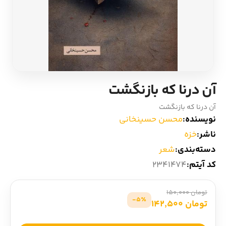
ادیان و اساطیر
سایر کشورهای اروپا
زبان خارجی
داستان کوتاه
مرجع و علمی
شعر و متون کهن
آن درنا که بازنگشت
ادبیات
آن درنا که بازنگشت
نویسنده:
محسن حسینخانی
زندگینامه
ناشر:
خزه
دسته‌بندی:
شعر
ادبیات نمایشی
کد آیتم:
2341474
تومان 150,000
5٪-
تومان 142,500