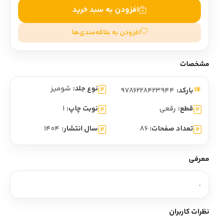
افزودن به سبد خرید
افزودن به علاقه‌مندی‌ها
مشخصات
نوع جلد:
شومیز
بارکد:
9786228423944
قطع:
رقعی
نوبت چاپ:
1
تعداد صفحات:
86
سال انتشار:
1404
معرفی
.
نظرات کاربران