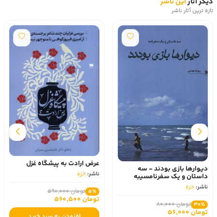
دیگر آثار
این ناشر
تازه ترین آثار ناشر
عرض ارادت به پیشگاه غزل
دیوارها بازی بودند - سه
ناشر:
خزه
داستان و یک سفرنامسیبه
ناشر:
خزه
تومان 590,000
5٪
تومان 560,500
تومان 80,000
30٪
تومان 56,000
افزودن به سبد خرید