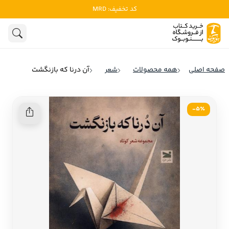
کد تخفیف: MRD
ادبیات
ادبیات ملل
هنوز جستجویی انجام نشده است.
هنر
ادبیات ایران
صفحه اصلی
همه محصولات
شعر
آن درنا که بازنگشت
ادبیات آمریکا
روانشناسی
ادبیات انگلیس
5٪-
تاریخ و سیاست
ادبیات فرانسه
ادبیات ایتالیا
نشریات
ادبیات روسیه
کودک و نوجوان
ادبیات آمریکای لاتین
علوم اجتماعی
ادبیات آلمان
ادبیات ترکیه
فلسفه
ادبیات آسیا