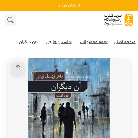
تا پایان مرداد
ادبیات
ادبیات ملل
هنوز جستجویی انجام نشده است.
هنر
ادبیات ایران
صفحه اصلی
همه محصولات
داستان خارجی
آن دیگران
ادبیات آمریکا
روانشناسی
ادبیات انگلیس
تاریخ و سیاست
ادبیات فرانسه
ادبیات ایتالیا
نشریات
ادبیات روسیه
کودک و نوجوان
ادبیات آمریکای لاتین
علوم اجتماعی
ادبیات آلمان
ادبیات ترکیه
فلسفه
ادبیات آسیا