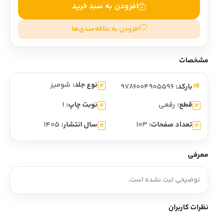
افزودن به سبد خرید
افزودن به علاقه‌مندی‌ها
مشخصات
نوع جلد:
شومیز
بارکد:
9786004905596
قطع:
رقعی
نوبت چاپ:
1
تعداد صفحات:
103
سال انتشار:
1405
معرفی
توضیحی ثبت نشده است.
نظرات کاربران