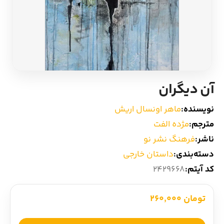
ادیان و اساطیر
سایر کشورهای اروپا
زبان خارجی
داستان کوتاه
مرجع و علمی
شعر و متون کهن
آن دیگران
ادبیات
نویسنده:
ماهر اونسال اریش
مترجم:
مژده الفت
زندگینامه
ناشر:
فرهنگ نشر نو
دسته‌بندی:
داستان خارجی
ادبیات نمایشی
کد آیتم:
2429668
تومان 260,000