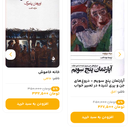
خانه خاموش
ناشر:
ماهی
آپارتمان پنج سویم - دروغ‌های
جن و پری تنیده در تعبیر خواب
تومان 350,000
5٪
ناشر:
افق
تومان 332,500
تومان 450,000
5٪
افزودن به سبد خرید
تومان 427,500
افزودن به سبد خرید