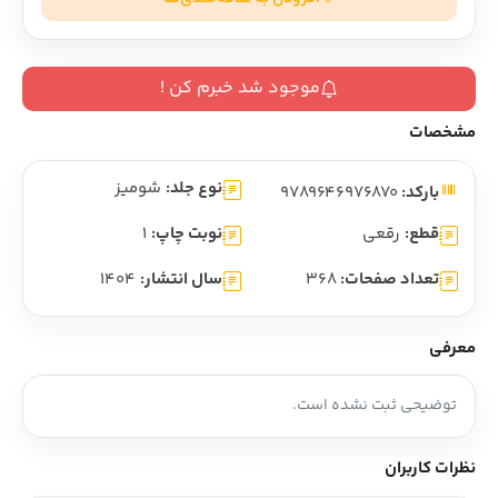
موجود شد خبرم کن !
مشخصات
نوع جلد:
شومیز
بارکد:
9789646976870
قطع:
رقعی
نوبت چاپ:
1
تعداد صفحات:
368
سال انتشار:
1404
معرفی
توضیحی ثبت نشده است.
نظرات کاربران