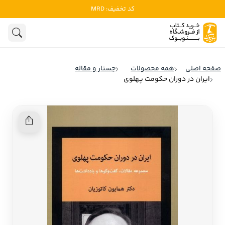
کد تخفیف: MRD
ادبیات
ادبیات ملل
هنوز جستجویی انجام نشده است.
هنر
ادبیات ایران
صفحه اصلی
همه محصولات
جستار و مقاله
ادبیات آمریکا
ایران در دوران حکومت پهلوی
روانشناسی
ادبیات انگلیس
تاریخ و سیاست
ادبیات فرانسه
ادبیات ایتالیا
نشریات
ادبیات روسیه
کودک و نوجوان
ادبیات آمریکای لاتین
علوم اجتماعی
ادبیات آلمان
ادبیات ترکیه
فلسفه
ادبیات آسیا