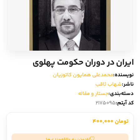
ادیان و اساطیر
سایر کشورهای اروپا
زبان خارجی
داستان کوتاه
مرجع و علمی
شعر و متون کهن
ایران در دوران حکومت پهلوی
ادبیات
نویسنده:
محمدعلی همایون کاتوزیان
زندگینامه
ناشر:
شهاب ثاقب
دسته‌بندی:
جستار و مقاله
ادبیات نمایشی
کد آیتم:
2175095
تومان 400,000
افزودن به علاقه‌مندی‌ها