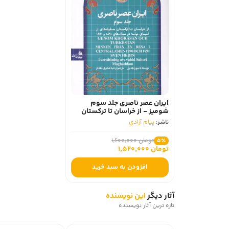
ایران عصر ناصری جلد سوم
شومیز - از خراسان تا ترکستان
سفرنامه ای از آسیای میانه در
ناشر:
پیام آزادی
سال های 1890و 1891
تومان 1,600,000
5٪
تومان 1,520,000
افزودن به سبد خرید
آثار دیگر
این نویسنده
تازه ترین آثار نویسنده