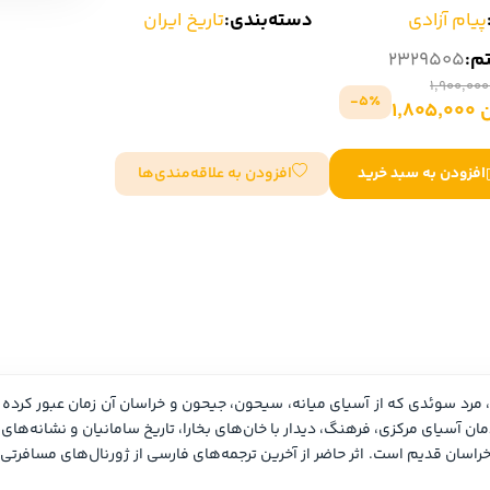
پیام آزادی
دسته‌بندی:
تاریخ ایران
سایر کشورهای اروپا
تم:
2329505
داستان کوتاه
5٪-
1,80
شعر و متون کهن
افزودن به علاقه‌مندی‌ها
افزودن به سبد خرید
زندگینامه
ادبیات
ادبیات
زندگینامه و خاطرات
نمایشن
زندگینامه
سفرنامه
یادداشت‌ها و نامه‌ها
ادبیات نمایشی