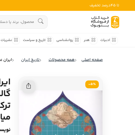
تا 45درصد تخفیف
ادبیات
هنوز جستجویی انجام نشده است.
هنر
ادبیات
هنر
روانشناسی
تاریخ و سیاست
نشریات
روانشناسی
ادبیات ملل
صفحه اصلی
همه محصولات
تاریخ ایران
ایران عص
ادبیات ایران
تاریخ و سیاست
ادبیات آمریکا
ایر
نشریات
5٪-
ادبیات انگلیس
گال
کودک و نوجوان
ادبیات فرانسه
ترک
ادبیات ایتالیا
علوم اجتماعی
میانه
ادبیات روسیه
فلسفه
ادبیات آمریکای لاتین
نویسن