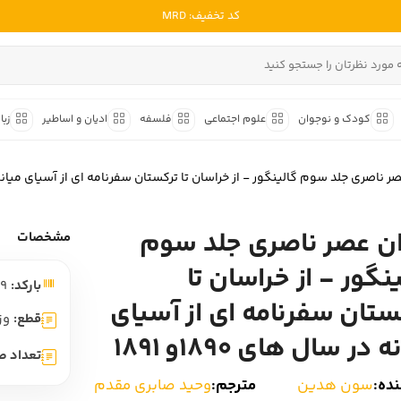
کد تخفیف: MRD
ادبیات ملل
ادبیات ایران
کودک و نوجوان
علوم اجتماعی
فلسفه
ادیان و اساطیر
زبا
ادبیات آمریکا
داستان کوتاه
شعر و 
ادبیات انگلیس
ر ناصری جلد سوم گالینگور - از خراسان تا ترکستان سفرنامه ای از آسیای میانه در سال
داستان کوتاه ایرانی
شعر مع
ادبیات فرانسه
داستان کوتاه خارجی
شعر ج
ان عصر ناصری جلد سوم
ادبیات ایتالیا
مشخصات
متون ک
ادبیات روسیه
ینگور - از خراسان تا
بارکد:
9782001479269
شعر ک
ادبیات آمریکای لاتین
ستان سفرنامه ای از آسیای
شرح و 
قطع:
وز
ادبیات آلمان
 در سال های 1890و 1891
تعداد ص
ادبیات ترکیه
ده:
سون هدین
مترجم:
وحید صابری مقدم
ادبیات آسیا