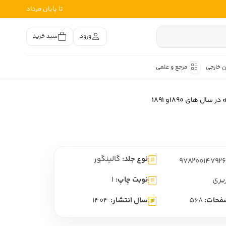
تا پایان مرداد
ورود
سبد خرید
ن خارجی
مرجع و علمی
متون کهن
 های 1890و 1891
اصر فارسی
هان
هن فارسی
نوع جلد:
گالینگور
هن فارسی
تفسیر متون کهن
یری
نوبت چاپ:
1
فحات:
568
سال انتشار:
1404