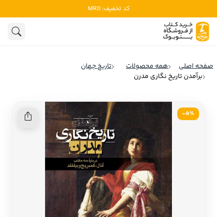
کد تخفیف: MRD
ادبیات
ادبیات ملل
هنوز جستجویی انجام نشده است.
هنر
ادبیات ایران
صفحه اصلی
همه محصولات
تاریخ جهان
ادبیات آمریکا
برآمدن تاریخ‌ نگاری مدرن
روانشناسی
ادبیات انگلیس
تاریخ و سیاست
ادبیات فرانسه
5٪-
ادبیات ایتالیا
نشریات
ادبیات روسیه
کودک و نوجوان
ادبیات آمریکای لاتین
علوم اجتماعی
ادبیات آلمان
ادبیات ترکیه
فلسفه
ادبیات آسیا