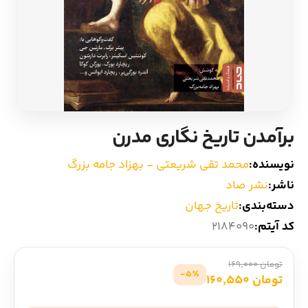
ادیان و اساطیر
سایر کشورهای اروپا
زبان خارجی
داستان کوتاه
مرجع و علمی
شعر و متون کهن
برآمدن تاریخ‌ نگاری مدرن
ادبیات
نویسنده:
محمد تقی شریعتی - بهزاد جامه بزرگ
زندگینامه
ناشر:
نشر صاد
دسته‌بندی:
تاریخ جهان
ادبیات نمایشی
کد آیتم:
2184090
تومان 169,000
5٪-
تومان 160,550