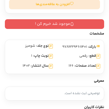
افزودن به علاقه‌مندی‌ها
موجود شد خبرم کن !
مشخصات
نوع جلد:
شومیز
بارکد:
9786229468401
قطع:
رقعی
نوبت چاپ:
1
تعداد صفحات:
166
سال انتشار:
1402
معرفی
توضیحی ثبت نشده است.
نظرات کاربران