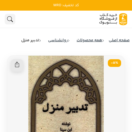
کد تخفیف: MRD
ادبیات
ادبیات ملل
هنوز جستجویی انجام نشده است.
هنر
ادبیات ایران
صفحه اصلی
همه محصولات
روانشناسی
تدبیر منزل
ادبیات آمریکا
روانشناسی
ادبیات انگلیس
5٪-
تاریخ و سیاست
ادبیات فرانسه
ادبیات ایتالیا
نشریات
ادبیات روسیه
کودک و نوجوان
ادبیات آمریکای لاتین
علوم اجتماعی
ادبیات آلمان
ادبیات ترکیه
فلسفه
ادبیات آسیا