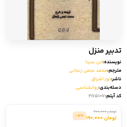
ادیان و اساطیر
سایر کشورهای اروپا
زبان خارجی
داستان کوتاه
مرجع و علمی
شعر و متون کهن
تدبیر منزل
ادبیات
نویسنده:
ابن سینا
مترجم:
محمد نجمی زنجانی
زندگینامه
ناشر:
نور اشراق
دسته‌بندی:
روانشناسی
ادبیات نمایشی
کد آیتم:
2175107
تومان 200,000
5٪-
تومان 190,000