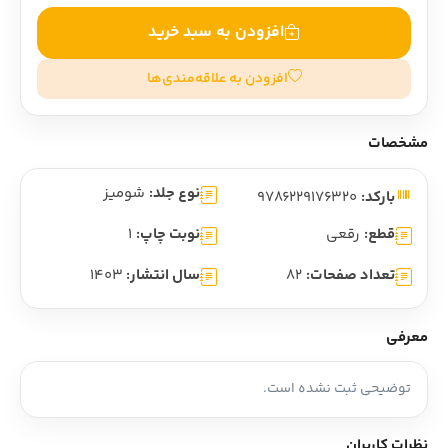
افزودن به سبد خرید
افزودن به علاقه‌مندی‌ها
مشخصات
نوع جلد:
شومیز
بارکد:
9786229176320
قطع:
رقعی
نوبت چاپ:
1
تعداد صفحات:
82
سال انتشار:
1403
معرفی
توضیحی ثبت نشده است.
نظرات کاربران