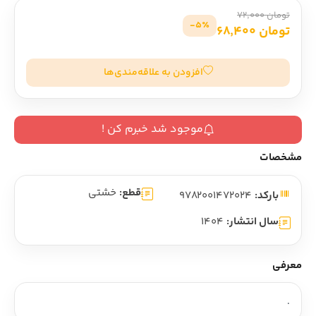
تومان 72,000
5٪-
تومان 68,400
افزودن به علاقه‌مندی‌ها
موجود شد خبرم کن !
مشخصات
قطع:
خشتی
بارکد:
9782001472024
سال انتشار:
1404
معرفی
.