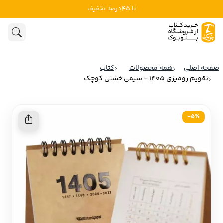
تا 45درصد تخفیف
ادبیات
ادبیات ملل
هنوز جستجویی انجام نشده است.
هنر
ادبیات ایران
صفحه اصلی
همه محصولات
کتاب
ادبیات آمریکا
تقویم رومیزی 1405 - سیمی خشتی کوچک
روانشناسی
ادبیات انگلیس
تاریخ و سیاست
ادبیات فرانسه
5٪-
ادبیات ایتالیا
نشریات
ادبیات روسیه
کودک و نوجوان
ادبیات آمریکای لاتین
علوم اجتماعی
ادبیات آلمان
ادبیات ترکیه
فلسفه
ادبیات آسیا