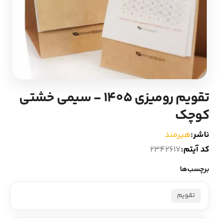
ادیان و اساطیر
سایر کشورهای اروپا
زبان خارجی
داستان کوتاه
مرجع و علمی
شعر و متون کهن
تقویم رومیزی 1405 - سیمی خشتی
ادبیات
کوچک
زندگینامه
ناشر:
هیرمند
کد آیتم:
2342617
ادبیات نمایشی
برچسب‌ها
تقویم