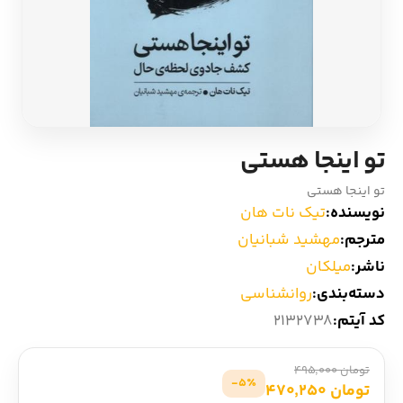
ادیان و اساطیر
سایر کشورهای اروپا
زبان خارجی
داستان کوتاه
مرجع و علمی
شعر و متون کهن
تو اینجا هستی
ادبیات
تو اینجا هستی
نویسنده:
تیک نات هان
زندگینامه
مترجم:
مهشید شبانیان
ناشر:
میلکان
ادبیات نمایشی
دسته‌بندی:
روانشناسی
کد آیتم:
2132738
تومان 495,000
5٪-
تومان 470,250