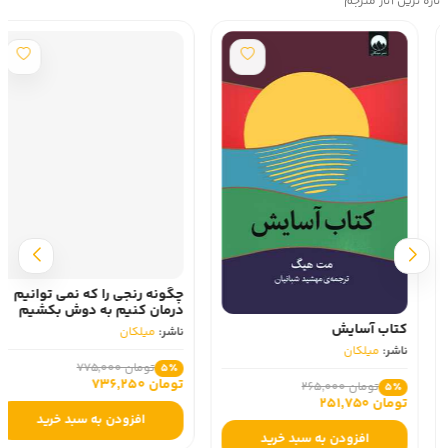
تازه ترین آثار مترجم
چگونه رنجی را که نمی توانیم
درمان کنیم به دوش بکشیم
کتاب آسایش
ناشر:
میلکان
ناشر:
میلکان
تومان 775,000
5٪
تومان 736,250
تومان 265,000
5٪
تومان 251,750
افزودن به سبد خرید
افزودن به سبد خرید