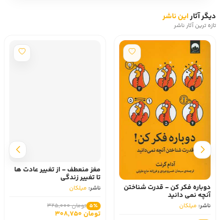
دیگر آثار
این ناشر
تازه ترین آثار ناشر
مغز منعطف - از تغییر عادت ها
تا تغییر زندگی
دوباره فکر کن - قدرت شناختن
ناشر:
میلکان
آنچه نمی دانید
ناشر:
میلکان
تومان 325,000
5٪
تومان 308,750