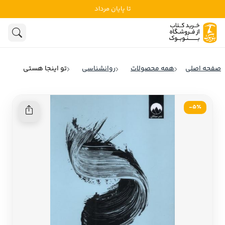
تا پایان مرداد
ادبیات
ادبیات ملل
هنوز جستجویی انجام نشده است.
هنر
ادبیات ایران
صفحه اصلی
همه محصولات
روانشناسی
تو اینجا هستی
ادبیات آمریکا
روانشناسی
ادبیات انگلیس
5٪-
تاریخ و سیاست
ادبیات فرانسه
ادبیات ایتالیا
نشریات
ادبیات روسیه
کودک و نوجوان
ادبیات آمریکای لاتین
علوم اجتماعی
ادبیات آلمان
ادبیات ترکیه
فلسفه
ادبیات آسیا