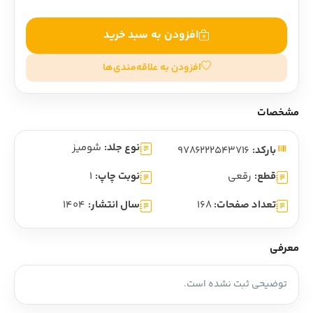
افزودن به سبد خرید
افزودن به علاقه‌مندی‌ها
مشخصات
نوع جلد:
شومیز
بارکد:
9786222543716
قطع:
رقعی
نوبت چاپ:
1
تعداد صفحات:
168
سال انتشار:
1404
معرفی
توضیحی ثبت نشده است.