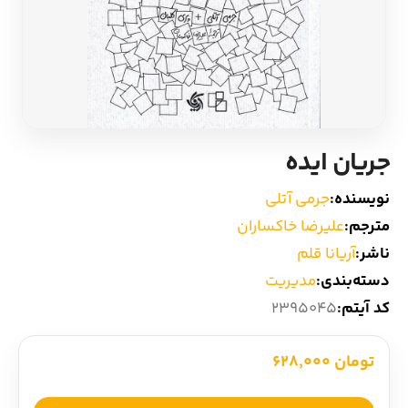
ادیان و اساطیر
سایر کشورهای اروپا
زبان خارجی
داستان کوتاه
مرجع و علمی
شعر و متون کهن
جریان ایده
ادبیات
نویسنده:
جرمی آتلی
مترجم:
علیرضا خاکساران
زندگینامه
ناشر:
آریانا قلم
دسته‌بندی:
مدیریت
ادبیات نمایشی
کد آیتم:
2395045
تومان 628,000