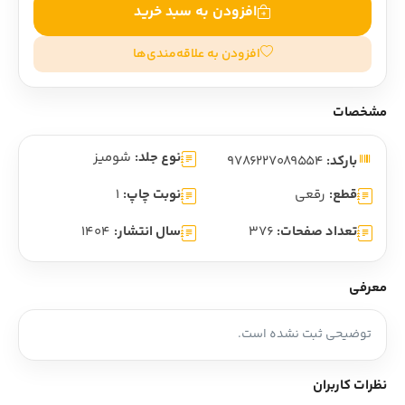
افزودن به سبد خرید
افزودن به علاقه‌مندی‌ها
مشخصات
نوع جلد:
شومیز
بارکد:
9786227089554
قطع:
رقعی
نوبت چاپ:
1
تعداد صفحات:
376
سال انتشار:
1404
معرفی
توضیحی ثبت نشده است.
نظرات کاربران