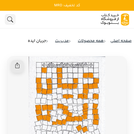
کد تخفیف: MRD
ادبیات
ادبیات ملل
هنوز جستجویی انجام نشده است.
هنر
ادبیات ایران
صفحه اصلی
همه محصولات
مدیریت
جریان ایده
ادبیات آمریکا
روانشناسی
ادبیات انگلیس
تاریخ و سیاست
ادبیات فرانسه
ادبیات ایتالیا
نشریات
ادبیات روسیه
کودک و نوجوان
ادبیات آمریکای لاتین
علوم اجتماعی
ادبیات آلمان
ادبیات ترکیه
فلسفه
ادبیات آسیا