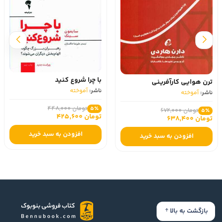
با چرا شروع کنید
ترن هوایی کارآفرینی
ناشر:
آموخته
ناشر:
آموخته
تومان 448,000
5٪
تومان 672,000
5٪
تومان 425,600
تومان 638,400
افزودن به سبد خرید
افزودن به سبد خرید
بازگشت به بالا