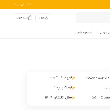
تا پایان مرداد
ورود
سبد خرید
ن خارجی
مرجع و علمی
متون کهن
اصر فارسی
هان
هن فارسی
نوع جلد:
شومیز
هن فارسی
تفسیر متون کهن
عی
نوبت چاپ:
3
فحات:
550
سال انتشار:
1404