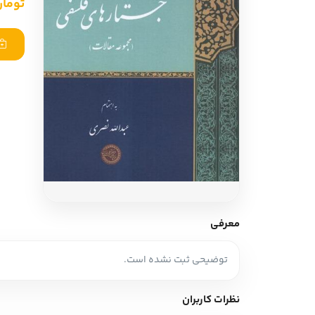
تومان 0,000
ادبیات آلمان
ادیان و اساطیر
ادبیات ترکیه
زبان خارجی
ادبیات آسیا
مرجع و علمی
سایر کشورهای اروپا
ادبیات
جستار و مقاله
آموزش نویسندگی
نقد ادبی
معرفی
طنز و گزین گویه
توضیحی ثبت نشده است.
زبان شناسی
تاریخ ادبیات
نظرات کاربران
ویرایش و ترجمه