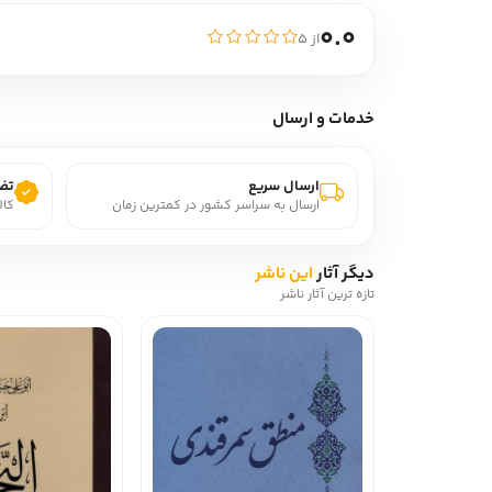
0.0
از ۵
خدمات و ارسال
ارسال سریع
تضم
ارسال به سراسر کشور در کمترین زمان
کال
دیگر آثار
این ناشر
تازه ترین آثار ناشر