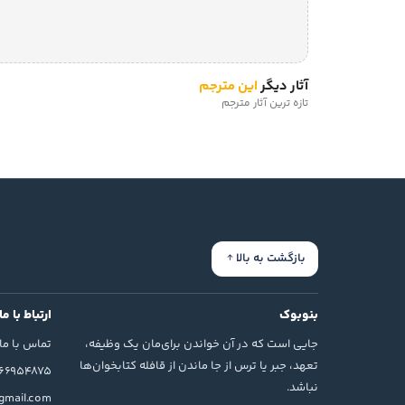
آثار دیگر
این مترجم
تازه ترین آثار مترجم
بازگشت به بالا
بنوبوک
ارتباط با ما
جایی است که در آن خواندن برای‌مان یک وظیفه،
تماس با ما
تعهد، جبر یا ترس از جا ماندن از قافله کتابخوان‌ها
166954875
نباشد.
mail.com