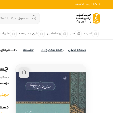
تا 45درصد تخفیف
ادبیات
هنوز جستجویی انجام نشده است.
هنر
ادبیات
هنر
روانشناسی
تاریخ و سیاست
نشریات
روانشناسی
ادبیات ملل
صفحه اصلی
همه محصولات
فلسفه
جستارهای 
ادبیات ایران
تاریخ و سیاست
ادبیات آمریکا
جست
نشریات
ادبیات انگلیس
جستار
کودک و نوجوان
ادبیات فرانسه
نویسن
ادبیات ایتالیا
علوم اجتماعی
مهدی 
ادبیات روسیه
فلسفه
دسته‌
ادبیات آمریکای لاتین