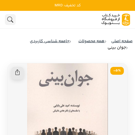
کد تخفیف: MRD
ادبیات
ادبیات ملل
هنوز جستجویی انجام نشده است.
هنر
ادبیات ایران
صفحه اصلی
همه محصولات
جامعه شناسی کاربردی
ادبیات آمریکا
جوان بینی
روانشناسی
ادبیات انگلیس
تاریخ و سیاست
ادبیات فرانسه
5٪-
ادبیات ایتالیا
نشریات
ادبیات روسیه
کودک و نوجوان
ادبیات آمریکای لاتین
علوم اجتماعی
ادبیات آلمان
ادبیات ترکیه
فلسفه
ادبیات آسیا