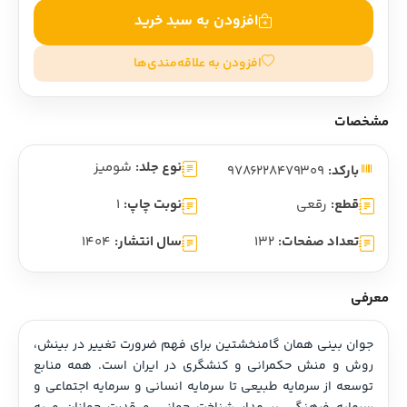
افزودن به سبد خرید
افزودن به علاقه‌مندی‌ها
مشخصات
نوع جلد:
شومیز
بارکد:
9786228479309
قطع:
رقعی
نوبت چاپ:
1
تعداد صفحات:
132
سال انتشار:
1404
معرفی
جوان‌ بینی همان گامنخشتین برای فهم ضرورت تغییر در بینش، 
روش و منش حکمرانی و کنشگری در ایران است. همه منابع 
توسعه از سرمایه طبیعی تا سرمایه انسانی و سرمایه اجتماعی و 