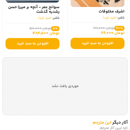
سوانح عمر - آنچه بر میرزا حسن
اشرف مخلوقات
رشدیه گذشت
ناشر:
امید فردا
ناشر:
امید فردا
تومان 170,000
تومان 510,000
30٪
5٪
تومان 119,000
تومان 484,500
افزودن به سبد خرید
افزودن به سبد خرید
موردی یافت نشد
آثار دیگر
این مترجم
تازه ترین آثار مترجم