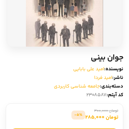
ادیان و اساطیر
سایر کشورهای اروپا
زبان خارجی
داستان کوتاه
مرجع و علمی
شعر و متون کهن
جوان بینی
ادبیات
نویسنده:
امید علی بابایی
زندگینامه
ناشر:
امید فردا
دسته‌بندی:
جامعه شناسی کاربردی
ادبیات نمایشی
کد آیتم:
2308587
تومان 300,000
5٪-
تومان 285,000