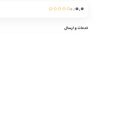
0.0
از ۵
خدمات و ارسال
ارسال سریع
تضم
ارسال به سراسر کشور در کمترین زمان
کال
دیگر آثار
این ناشر
تازه ترین آثار ناشر