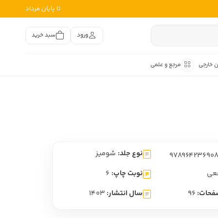
تا پایان مرداد
ورود
سبد خرید
ن خارجی
مرجع و علمی
متون کهن
اصر فارسی
هان
هن فارسی
نوع جلد:
شومیز
هن فارسی
تفسیر متون کهن
عی
نوبت چاپ:
6
فحات:
96
سال انتشار:
1403