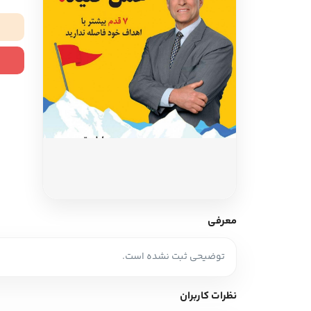
ادبیات آلمان
ادیان و اساطیر
ادبیات ترکیه
زبان خارجی
ادبیات آسیا
مرجع و علمی
سایر کشورهای اروپا
ادبیات
جستار و مقاله
آموزش نویسندگی
نقد ادبی
معرفی
طنز و گزین گویه
توضیحی ثبت نشده است.
زبان شناسی
تاریخ ادبیات
نظرات کاربران
ویرایش و ترجمه