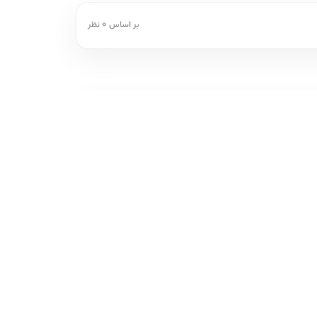
بر اساس 0 نظر
پشتیبانی خرید
ب
پاسخگویی به سوالات قبل و بعد از خرید