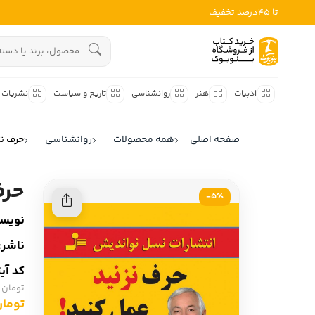
تا 45درصد تخفیف
ادبیات
هنوز جستجویی انجام نشده است.
هنر
ادبیات
هنر
روانشناسی
تاریخ و سیاست
نشریات
روانشناسی
ادبیات ملل
صفحه اصلی
همه محصولات
روانشناسی
حرف نز
ادبیات ایران
تاریخ و سیاست
ادبیات آمریکا
حرف
نشریات
5٪-
ادبیات انگلیس
نویسن
کودک و نوجوان
ادبیات فرانسه
ناشر:
ادبیات ایتالیا
علوم اجتماعی
کد آی
ادبیات روسیه
تومان 129,900
فلسفه
ادبیات آمریکای لاتین
تومان ,405