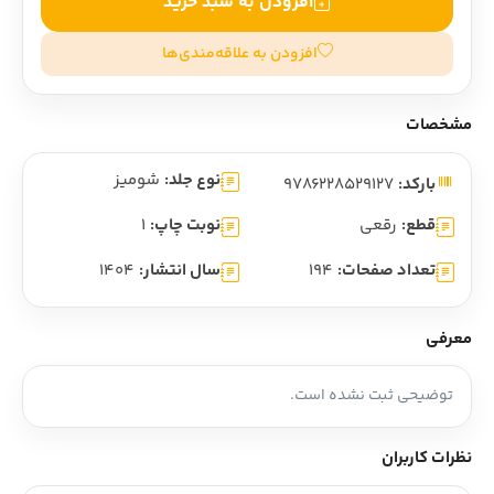
افزودن به سبد خرید
افزودن به علاقه‌مندی‌ها
مشخصات
نوع جلد:
شومیز
بارکد:
9786228529127
قطع:
رقعی
نوبت چاپ:
1
تعداد صفحات:
194
سال انتشار:
1404
معرفی
توضیحی ثبت نشده است.
نظرات کاربران