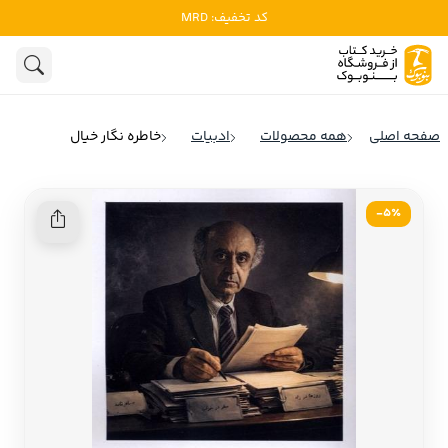
کد تخفیف: MRD
ادبیات
ادبیات ملل
هنوز جستجویی انجام نشده است.
هنر
ادبیات ایران
صفحه اصلی
همه محصولات
ادبیات
خاطره نگار خیال
ادبیات آمریکا
روانشناسی
ادبیات انگلیس
5٪-
تاریخ و سیاست
ادبیات فرانسه
ادبیات ایتالیا
نشریات
ادبیات روسیه
کودک و نوجوان
ادبیات آمریکای لاتین
علوم اجتماعی
ادبیات آلمان
ادبیات ترکیه
فلسفه
ادبیات آسیا