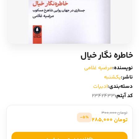
ادیان و اساطیر
سایر کشورهای اروپا
زبان خارجی
داستان کوتاه
مرجع و علمی
شعر و متون کهن
خاطره نگار خیال
ادبیات
نویسنده:
مرضیه غلامی
ناشر:
یکشنبه
زندگینامه
دسته‌بندی:
ادبیات
کد آیتم:
2342433
ادبیات نمایشی
تومان 300,000
5٪-
تومان 285,000