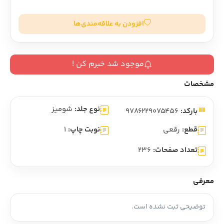
افزودن به علاقه‌مندی‌ها
موجود شد خبرم کن !
مشخصات
نوع جلد:
شومیز
بارکد:
9786229075456
قطع:
رقعی
نوبت چاپ:
1
تعداد صفحات:
236
معرفی
توضیحی ثبت نشده است.