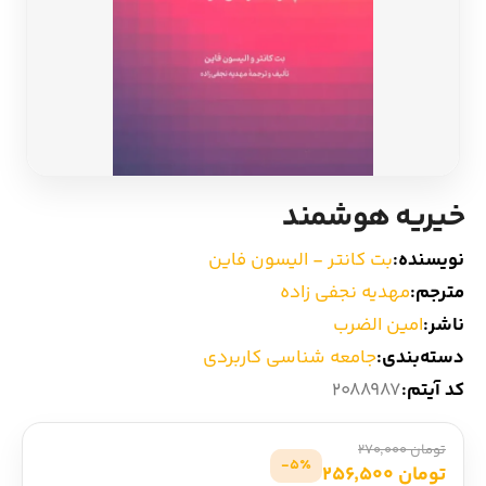
ادیان و اساطیر
سایر کشورهای اروپا
زبان خارجی
داستان کوتاه
مرجع و علمی
شعر و متون کهن
خیریه هوشمند
ادبیات
نویسنده:
بت کانتر - الیسون فاین
زندگینامه
مترجم:
مهدیه نجفی زاده
ناشر:
امین الضرب
ادبیات نمایشی
دسته‌بندی:
جامعه شناسی کاربردی
کد آیتم:
2088987
تومان 270,000
5٪-
تومان 256,500