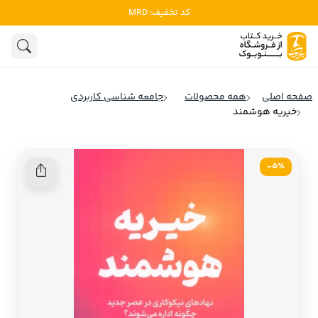
کد تخفیف: MRD
ادبیات
ادبیات ملل
هنوز جستجویی انجام نشده است.
هنر
ادبیات ایران
صفحه اصلی
همه محصولات
جامعه شناسی کاربردی
ادبیات آمریکا
خیریه هوشمند
روانشناسی
ادبیات انگلیس
تاریخ و سیاست
ادبیات فرانسه
5٪-
ادبیات ایتالیا
نشریات
ادبیات روسیه
کودک و نوجوان
ادبیات آمریکای لاتین
علوم اجتماعی
ادبیات آلمان
ادبیات ترکیه
فلسفه
ادبیات آسیا