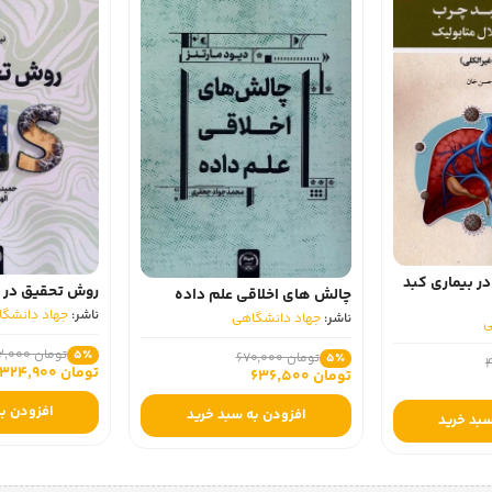
ر بیماری کبد
روش تحقیق در GlS
چالش های اخلاقی علم داده
ناشر:
جهاد دانشگا
ناشر:
جهاد دانشگاهی
ی
تومان 342,000
5٪
تومان 670,000
5٪
تومان 324,900
تومان 636,500
افزودن به
افزودن به سبد خرید
سبد خرید