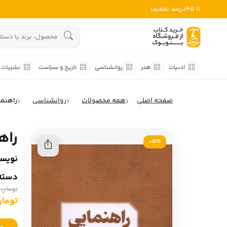
تا 45درصد تخفیف
ادبیات
هنوز جستجویی انجام نشده است.
هنر
ادبیات
هنر
روانشناسی
تاریخ و سیاست
نشریات
روانشناسی
ادبیات ملل
صفحه اصلی
همه محصولات
روانشناسی
راهنم
ادبیات ایران
تاریخ و سیاست
ادبیات آمریکا
راه
نشریات
5٪-
ادبیات انگلیس
نویسن
کودک و نوجوان
ادبیات فرانسه
دسته‌
ادبیات ایتالیا
علوم اجتماعی
تومان 516,000
ادبیات روسیه
تومان ,200
فلسفه
ادبیات آمریکای لاتین