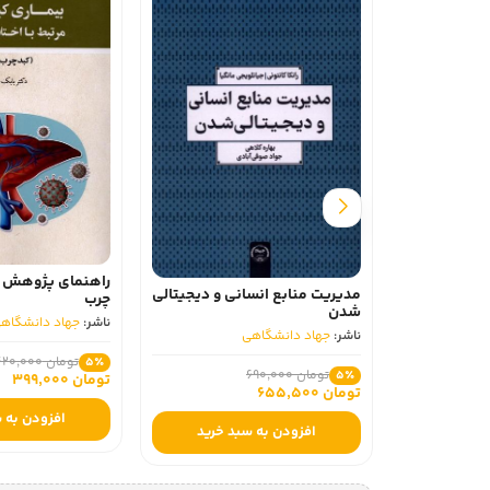
راهنمای پژوهش د
مدیریت منابع انسانی و دیجیتالی
چرب
شدن
ناشر:
جهاد دانشگاه
ناشر:
جهاد دانشگاهی
تومان 420,000
5٪
تومان 690,000
5٪
تومان 399,000
تومان 655,500
افزودن به 
افزودن به سبد خرید