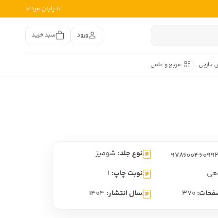
تا پایان مرداد
ورود
سبد خرید
ن خارجی
مرجع و علمی
متون کهن
اصر فارسی
هان
هن فارسی
نوع جلد:
شومیز
هن فارسی
تفسیر متون کهن
عی
نوبت چاپ:
1
فحات:
370
سال انتشار:
1404