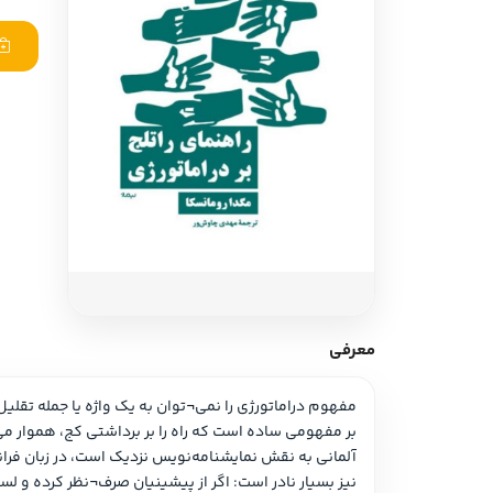
ادبیات آلمان
ادیان و اساطیر
ادبیات ترکیه
زبان خارجی
ادبیات آسیا
مرجع و علمی
سایر کشورهای اروپا
ادبیات
جستار و مقاله
آموزش نویسندگی
نقد ادبی
معرفی
طنز و گزین گویه
زبان شناسی
تاریخ ادبیات
ویرایش و ترجمه