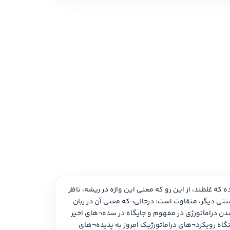
 نمایشی
امه و فیلمنامه
مفهوم دراماتورژی را نمی¬توان به یک واژه یا جمله تقلیل داد. چه، بسیاری از مابه¬ازاهای موجود برای واژه در زبان فارسی نه تنها نابسنده که غلطند، از این رو که معنی این واژه در ریشه، ناظر 
بر مفهومی ساده است که راه را بر برداشتی کج، هموار می¬کند. همچنین مفهوم دراماتورژی از زبانی به زبان دیگر و از سنت تئاتری به سنتی دیگر، متفاوت است: درحالی¬که معنی آن در زبان 
آلمانی به نقش نمایشنامه‌نویس نزدیک است، در زبان فرانسوی بیشتر به زمینه¬ی کارگردانی رو سو می¬کند. سرعت بالای گونه‌به‌گونه شدن دراماتورژی در مفهوم و جایگاه در سده¬های اخیر 
نیز بسیار نادر است: اگر از پیشینیان صرف¬نظر کرده و لسینگ یا به زعم مارمونتل، شکسپیر را نقطه¬ی آغاز دراماتورژی بدانیم، زاویه¬ی نگاه رویکرد¬های دراماتورژیک امروز به پدیده¬های 