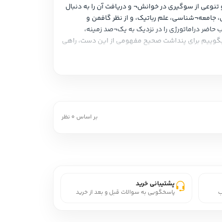
پیرامون بسیار متنوع‌تر و مورب شده¬است. همین تنوع موجب سرایت¬پذیری بالای دراماتورژی به دیگر عرصه¬های تئوری و عملی شده و تنوعی از سوگیری در خوانش¬ و دریافت آن را به دنبال 
داشته¬است: دراماتورژی امروز ضرورتاً نه برای تئاتر دراماتیک و پست¬دراماتیک که برای بداهه، رقص، بازی¬های کامپیوتری، پورنوگرافی، جامعه¬شناسی، علم رباتیک، و از نظر گافمن و 
مطالعات اجرا در زندگی روزمره کارکرد دارد. به همین شکل ماهیت چندوجهی و بینابینی آن نیز تصویرِ معنایی آن را پرروزن می¬کند. کتاب حاضر دراماتورژی را در نزدیک به یک¬صد زمینه، 
نقطه¬ی جغرافیایی، کارکرد و انگاره از بیش از یک¬صد صدای صاحب¬نظر از بیش از پنجاه ملیت مختلف گرد هم آورده و گزاف نیست اگر بگوییم برای پنداشت صحیح مفهومی از این دست، راهی 
بر اساس 0 نظر
پشتیبانی خرید
ب
پاسخگویی به سوالات قبل و بعد از خرید