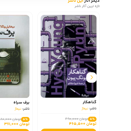
دیگر آثار
این ناشر
تازه ترین آثار ناشر
گناهکار
برف سیاه
ناشر:
نیماژ
ناشر:
نیماژ
تومان 490,000
تومان 380,000
5٪
5٪
تومان 465,500
تومان 361,000