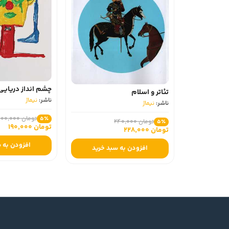
چشم انداز دریایی
تئاتر و اسلام
ناشر:
نیماژ
ناشر:
نیماژ
تومان 200,000
5٪
تومان 240,000
5٪
تومان 190,000
تومان 228,000
افزودن به 
افزودن به سبد خرید