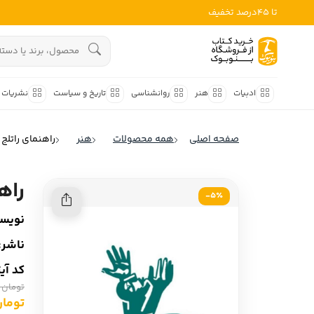
تا 45درصد تخفیف
ادبیات
هنوز جستجویی انجام نشده است.
هنر
ادبیات
هنر
روانشناسی
تاریخ و سیاست
نشریات
روانشناسی
ادبیات ملل
صفحه اصلی
همه محصولات
هنر
راهنمای راتلج 
ادبیات ایران
تاریخ و سیاست
ادبیات آمریکا
راه
نشریات
5٪-
ادبیات انگلیس
نویسن
کودک و نوجوان
ادبیات فرانسه
ناشر:
ادبیات ایتالیا
علوم اجتماعی
کد آی
ادبیات روسیه
تومان 1,580,000
فلسفه
ادبیات آمریکای لاتین
تومان 1,000