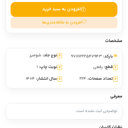
افزودن به سبد خرید
افزودن به علاقه‌مندی‌ها
مشخصات
نوع جلد:
شومیز
بارکد:
9786222547943
قطع:
رقعی
نوبت چاپ:
1
تعداد صفحات:
224
سال انتشار:
1404
معرفی
توضیحی ثبت نشده است.
نظرات کاربران