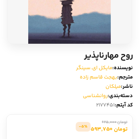
ادیان و اساطیر
سایر کشورهای اروپا
زبان خارجی
داستان کوتاه
مرجع و علمی
شعر و متون کهن
روح مهارناپذیر
ادبیات
نویسنده:
مایکل ای.سینگر
مترجم:
بهجت قاسم زاده
زندگینامه
ناشر:
میلکان
دسته‌بندی:
روانشناسی
ادبیات نمایشی
کد آیتم:
2177451
تومان 625,000
5٪-
تومان 593,750