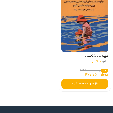
موهبت شکست
ناشر:
میلکان
تومان 345,000
5٪
تومان 327,750
افزودن به سبد خرید