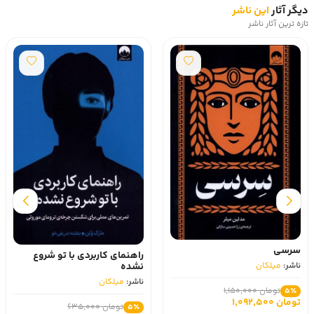
دیگر آثار
این ناشر
تازه ترین آثار ناشر
سرسی
راهنمای کاربردی با تو شروع
ناشر:
میلکان
نشده
ناشر:
میلکان
تومان 1,150,000
5٪
تومان 1,092,500
تومان 635,000
5٪