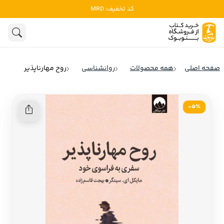
کد تخفیف: MRD
ادبیات
ادبیات ملل
هنوز جستجویی انجام نشده است.
هنر
ادبیات ایران
صفحه اصلی
همه محصولات
روانشناسی
روح مهارناپذیر
ادبیات آمریکا
روانشناسی
ادبیات انگلیس
5٪-
تاریخ و سیاست
ادبیات فرانسه
ادبیات ایتالیا
نشریات
ادبیات روسیه
کودک و نوجوان
ادبیات آمریکای لاتین
علوم اجتماعی
ادبیات آلمان
ادبیات ترکیه
فلسفه
ادبیات آسیا