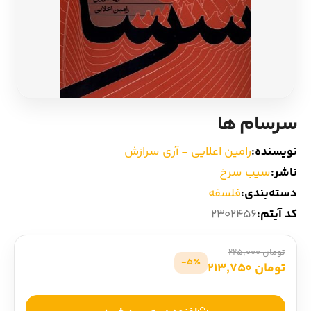
ادیان و اساطیر
سایر کشورهای اروپا
زبان خارجی
داستان کوتاه
مرجع و علمی
شعر و متون کهن
سرسام‌ ها
ادبیات
نویسنده:
رامین اعلایی - آری سرازش
ناشر:
سیب سرخ
زندگینامه
دسته‌بندی:
فلسفه
کد آیتم:
2302456
ادبیات نمایشی
تومان 225,000
5٪-
تومان 213,750