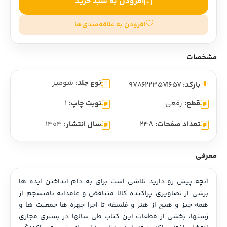
افزودن به سبد خرید
افزودن به علاقه‌مندی‌ها
مشخصات
نوع جلد:
شومیز
بارکد:
9786223571657
قطع:
رقعی
نوبت چاپ:
1
تعداد صفحات:
248
سال انتشار:
1404
معرفی
آنچه پیش رو دارید تلاشی است برای به دام انداختن ایده ها 
برشی از تصاویری پراکنده کالا متناقض و عامدانه نامنسجم از 
همه چیز و هیچ از هنر و فلسفه تا اجرا چهره ها جمعیت ها و 
ژستها، بخشی از قطعات این کتاب طی سالها در بستری مجازی 