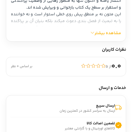
انتشار یافته و اکنون تنها به منظور رهایی از وضعیت پراکندگی 
و استقرار بر سطح یک کتاب بازخوانی و ویرایش شده اند.
این متون نه بر منطق پیش روی خطی استوار است و نه خواننده 
را به تبعیت از فصل بندی دعوت میکند بلکه بنیان آن بر پراکنده 
خوانی است؛ بر ورود از هر نقطه ای دلخواه گستن از مسیر 
مشاهده بیشتر
پیوسته ای متن و امتناع از مصرف مطیعانه ی خواندن در واقع 
خواست آن مناسک زدایی از مواجهه با کتاب است خط زدن حاشیه 
نویسی و پرهیز از هرگونه فهم از پیش تضمین شده.
نظرات کاربران
0.0
از ۵
بر اساس 0 نظر
خدمات و ارسال
ارسال سریع
ارسال به سراسر کشور در کمترین زمان
تضمین اصالت کالا
کالاهای اورجینال و با گارانتی معتبر