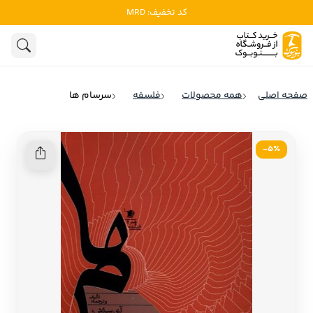
کد تخفیف: MRD
ادبیات
ادبیات ملل
هنوز جستجویی انجام نشده است.
هنر
ادبیات ایران
صفحه اصلی
همه محصولات
فلسفه
سرسام‌ ها
ادبیات آمریکا
روانشناسی
ادبیات انگلیس
5٪-
تاریخ و سیاست
ادبیات فرانسه
ادبیات ایتالیا
نشریات
ادبیات روسیه
کودک و نوجوان
ادبیات آمریکای لاتین
علوم اجتماعی
ادبیات آلمان
ادبیات ترکیه
فلسفه
ادبیات آسیا