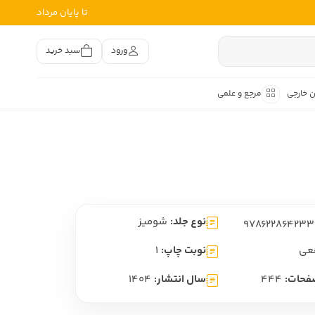
تا پایان مرداد
ورود
سبد خرید
ن خارجی
مرجع و علمی
متون کهن
اصر فارسی
هان
هن فارسی
نوع جلد:
شومیز
هن فارسی
تفسیر متون کهن
عی
نوبت چاپ:
1
فحات:
444
سال انتشار:
1404