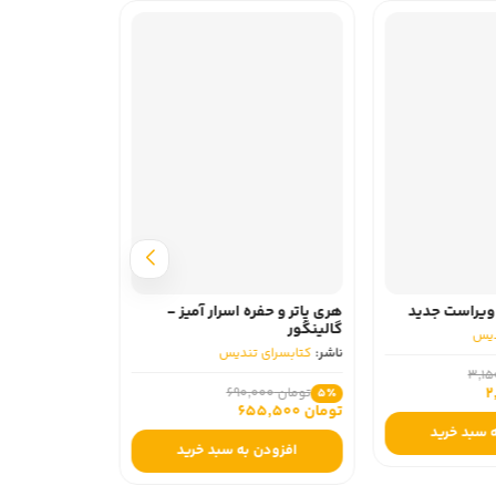
ویراست جدید
هری پاتر و حفره اسرار آمیز -
گالینگور
دیس
ناشر:
کتابسرای تندیس
تومان 690,000
5٪
تومان 655,500
 سبد خرید
افزودن به سبد خرید