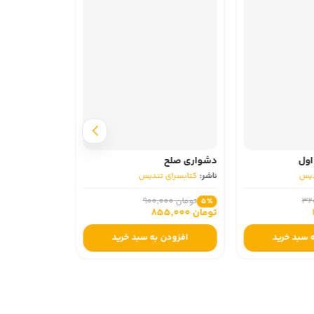
اول
دشواری صلح
دیس
ناشر:
کتابسرای تندیس
تومان 900,000
5٪
تومان 855,000
 سبد خرید
افزودن به سبد خرید