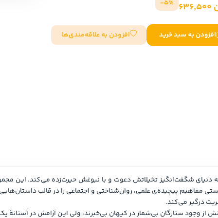
5٪-
636
سایر کشورهای اروپا
افزودن به علاقه‌مندی‌ها
افزودن به سبد خرید
داستان کوتاه
شعر و متون کهن
زندگینامه
ادبیات
ادبیات
زندگینامه و خاطرات
نمایشن
زندگینامه
سفرنامه
یادداشت‌ها و نامه‌ها
ادبیات نمایشی
امش در آستانۀ یک تحول شگرف و هولناک قرار دارد…