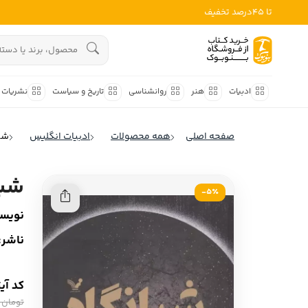
تا 45درصد تخفیف
ادبیات
هنوز جستجویی انجام نشده است.
هنر
ادبیات
هنر
روانشناسی
تاریخ و سیاست
نشریات
روانشناسی
ادبیات ملل
صفحه اصلی
همه محصولات
ادبیات انگلیس
شب
ادبیات ایران
تاریخ و سیاست
ادبیات آمریکا
شبا
نشریات
5٪-
ادبیات انگلیس
نویسن
کودک و نوجوان
ادبیات فرانسه
ناشر:
ادبیات ایتالیا
علوم اجتماعی
ادبیات روسیه
کد آی
فلسفه
ادبیات آمریکای لاتین
تومان 670,000