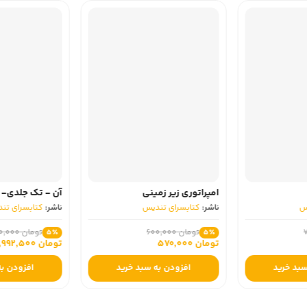
امپراتوری زیر زمینی
آن - تک جلدی- 
س
ناشر:
کتابسرای تندیس
ناشر:
کتابسرای تن
تومان 600,000
تومان 3,150,000
5٪
5٪
تومان 570,000
تومان 2,992,500
سبد خرید
افزودن به سبد خرید
افزودن به