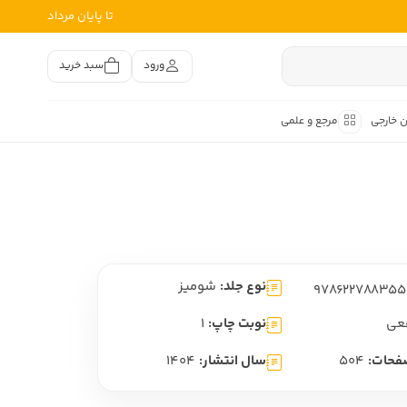
تا پایان مرداد
ورود
سبد خرید
ن خارجی
مرجع و علمی
متون کهن
اصر فارسی
هان
هن فارسی
نوع جلد:
شومیز
هن فارسی
تفسیر متون کهن
عی
نوبت چاپ:
1
فحات:
504
سال انتشار:
1404