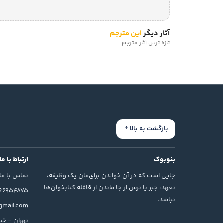
آثار دیگر
این مترجم
تازه ترین آثار مترجم
بازگشت به بالا
بنوبوک
ارتباط با ما
جایی است که در آن خواندن برای‌مان یک وظیفه،
تماس با ما
تعهد، جبر یا ترس از جا ماندن از قافله کتابخوان‌ها
166954875
نباشد.
mail.com
تهران - خیا