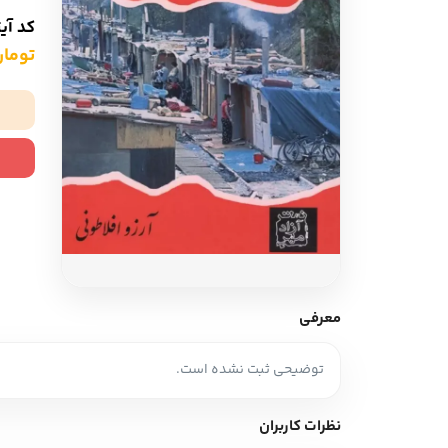
ادبیات آلمان
ادیان و اساطیر
کد آی
ادبیات ترکیه
تومان ,000
زبان خارجی
ادبیات آسیا
مرجع و علمی
سایر کشورهای اروپا
ادبیات
جستار و مقاله
آموزش نویسندگی
نقد ادبی
معرفی
طنز و گزین گویه
توضیحی ثبت نشده است.
زبان شناسی
تاریخ ادبیات
نظرات کاربران
ویرایش و ترجمه