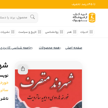
تا 45درصد تخفیف
ادبیات
هنوز جستجویی انجام نشده است.
هنر
ادبیات
هنر
روانشناسی
تاریخ و سیاست
نشریات
روانشناسی
ادبیات ملل
صفحه اصلی
همه محصولات
جامعه شناسی کاربردی
ادبیات ایران
تاریخ و سیاست
ادبیات آمریکا
شهر
نشریات
ادبیات انگلیس
نویسن
کودک و نوجوان
ادبیات فرانسه
خورخه
ادبیات ایتالیا
علوم اجتماعی
ساتر
ادبیات روسیه
ناشر:
فلسفه
ادبیات آمریکای لاتین