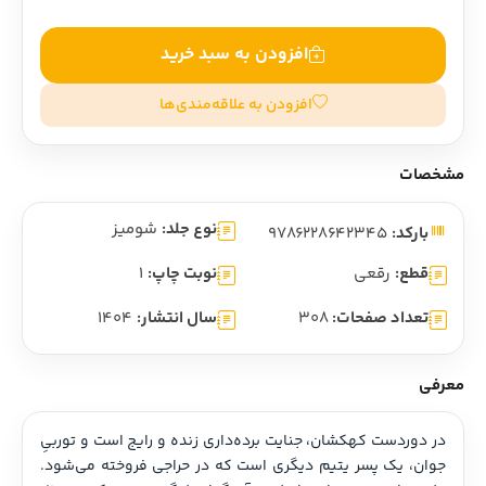
افزودن به سبد خرید
افزودن به علاقه‌مندی‌ها
مشخصات
نوع جلد:
شومیز
بارکد:
9786228642345
قطع:
رقعی
نوبت چاپ:
1
تعداد صفحات:
308
سال انتشار:
1404
معرفی
در دوردست کهکشان، جنایت برده‌داری زنده و رایج است و توربیِ 
جوان، یک پسر یتیم دیگری است که در حراجی فروخته می‌شود. 