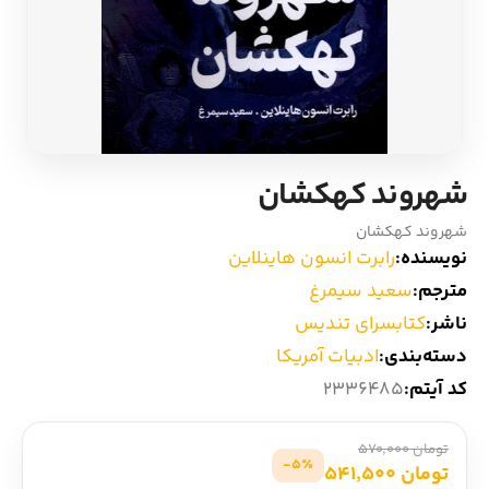
ادیان و اساطیر
سایر کشورهای اروپا
زبان خارجی
داستان کوتاه
مرجع و علمی
شعر و متون کهن
شهروند کهکشان
ادبیات
شهروند کهکشان
نویسنده:
رابرت انسون هاینلاین
زندگینامه
مترجم:
سعید سیمرغ
ناشر:
کتابسرای تندیس
ادبیات نمایشی
دسته‌بندی:
ادبیات آمریکا
کد آیتم:
2336485
تومان 570,000
5٪-
تومان 541,500