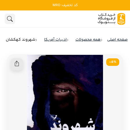
کد تخفیف: MRD
ادبیات
ادبیات ملل
هنوز جستجویی انجام نشده است.
هنر
ادبیات ایران
صفحه اصلی
همه محصولات
ادبیات آمریکا
شهروند کهکشان
ادبیات آمریکا
روانشناسی
ادبیات انگلیس
5٪-
تاریخ و سیاست
ادبیات فرانسه
ادبیات ایتالیا
نشریات
ادبیات روسیه
کودک و نوجوان
ادبیات آمریکای لاتین
علوم اجتماعی
ادبیات آلمان
ادبیات ترکیه
فلسفه
ادبیات آسیا