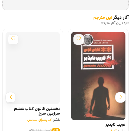
آثار دیگر
این مترجم
تازه ترین آثار مترجم
نخستین قانون کتاب ششم
سرزمین سرخ
ناشر:
کتابسرای تندیس
فریب ناپذیر
تومان 890,000
5٪