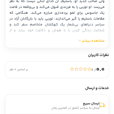
ولی صاحب جدید او، باسلیم، آن گدای لنگی نیست که به نظر 
می‌رسد: او توربی را به فرزندی قبول می‌کند و بی‌وقفه در قامت 
یک جاسوس برای لغو برده‌داری مبارزه می‌کند. هنگامی که 
مقامات باسلیم را گیر می‌اندازند، توربی باید با بازرگانان آزاد در 
سراسر دنیاهای بی‌شمار یک کهکشان متخاصم سفر کند و 
شجاعت زندگی کردن را با هوش و ذکاوت خود بیابد و از 
پایین‌ترین پلۀ جامعه راه خود را به بالا باز کند. ولی سرنوشت 
مشاهده بیشتر
توربی، زمانی که حقیقت را در مورد هویت خود کشف می‌کند برای 
همیشه دگرگون خواهد شد…
نظرات کاربران
0.0
از ۵
بر اساس 0 نظر
خدمات و ارسال
ارسال سریع
ارسال به سراسر کشور در کمترین زمان