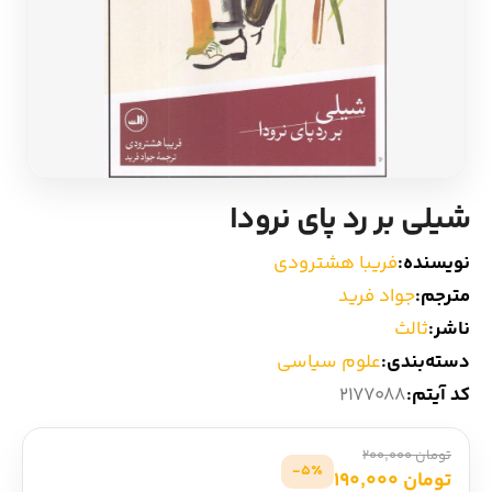
ادیان و اساطیر
سایر کشورهای اروپا
زبان خارجی
داستان کوتاه
مرجع و علمی
شعر و متون کهن
شیلی بر رد پای نرودا
ادبیات
نویسنده:
فریبا هشترودی
زندگینامه
مترجم:
جواد فرید
ناشر:
ثالث
ادبیات نمایشی
دسته‌بندی:
علوم سیاسی
کد آیتم:
2177088
تومان 200,000
5٪-
تومان 190,000