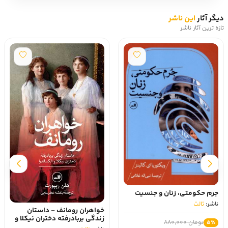
دیگر آثار
این ناشر
تازه ترین آثار ناشر
جرم حکومتی، زنان و جنسیت
ناشر:
ثالث
خواهران رومانف - داستان
زندگی بربادرفته دختران نیکلا و
تومان 880,000
5٪
الکساندرا