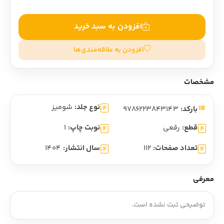
افزودن به سبد خرید
افزودن به علاقه‌مندی‌ها
مشخصات
نوع جلد:
شومیز
بارکد:
9786223843143
قطع:
رقعی
نوبت چاپ:
1
تعداد صفحات:
112
سال انتشار:
1404
معرفی
توضیحی ثبت نشده است.