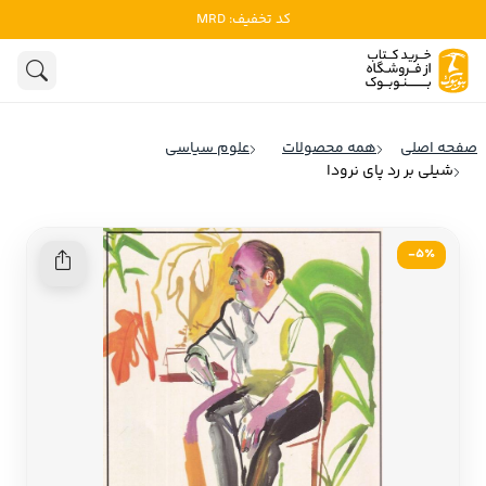
کد تخفیف: MRD
ادبیات
ادبیات ملل
هنوز جستجویی انجام نشده است.
هنر
ادبیات ایران
صفحه اصلی
همه محصولات
علوم سیاسی
ادبیات آمریکا
شیلی بر رد پای نرودا
روانشناسی
ادبیات انگلیس
تاریخ و سیاست
ادبیات فرانسه
5٪-
ادبیات ایتالیا
نشریات
ادبیات روسیه
کودک و نوجوان
ادبیات آمریکای لاتین
علوم اجتماعی
ادبیات آلمان
ادبیات ترکیه
فلسفه
ادبیات آسیا