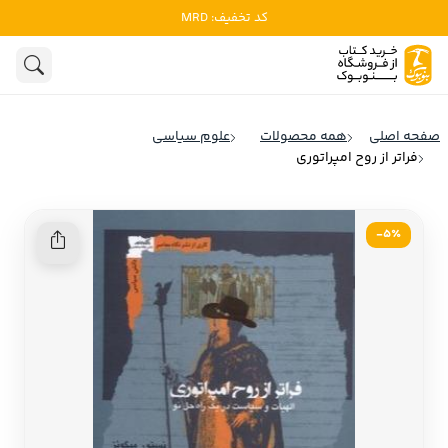
کد تخفیف: MRD
ادبیات
ادبیات ملل
هنوز جستجویی انجام نشده است.
هنر
ادبیات ایران
صفحه اصلی
همه محصولات
علوم سیاسی
ادبیات آمریکا
فراتر از روح امپراتوری
روانشناسی
ادبیات انگلیس
تاریخ و سیاست
ادبیات فرانسه
5٪-
ادبیات ایتالیا
نشریات
ادبیات روسیه
کودک و نوجوان
ادبیات آمریکای لاتین
علوم اجتماعی
ادبیات آلمان
ادبیات ترکیه
فلسفه
ادبیات آسیا