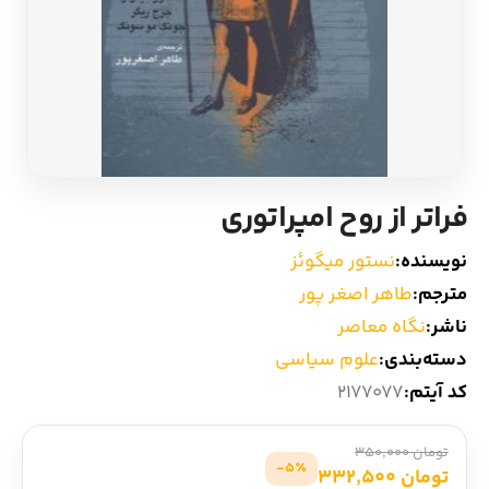
ادیان و اساطیر
سایر کشورهای اروپا
زبان خارجی
داستان کوتاه
مرجع و علمی
شعر و متون کهن
فراتر از روح امپراتوری
ادبیات
نویسنده:
نستور میگوئز
زندگینامه
مترجم:
طاهر اصغر پور
ناشر:
نگاه معاصر
ادبیات نمایشی
دسته‌بندی:
علوم سیاسی
کد آیتم:
2177077
تومان 350,000
5٪-
تومان 332,500