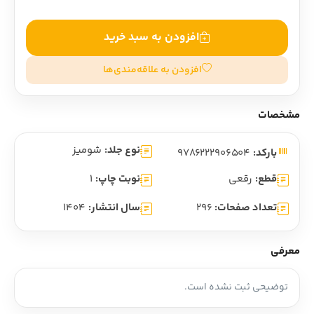
افزودن به سبد خرید
افزودن به علاقه‌مندی‌ها
مشخصات
نوع جلد:
شومیز
بارکد:
9786222906504
قطع:
رقعی
نوبت چاپ:
1
تعداد صفحات:
296
سال انتشار:
1404
معرفی
توضیحی ثبت نشده است.