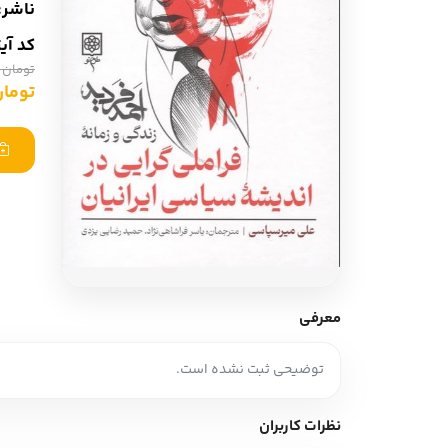
ناشر:
ادبیات آلمان
ادیان و اساطیر
کد آی
ادبیات ترکیه
زبان خارجی
تومان 1,390,000
ادبیات آسیا
تومان 0,500
مرجع و علمی
سایر کشورهای اروپا
ادبیات
جستار و مقاله
آموزش نویسندگی
نقد ادبی
معرفی
طنز و گزین گویه
توضیحی ثبت نشده است.
زبان شناسی
تاریخ ادبیات
نظرات کاربران
ویرایش و ترجمه