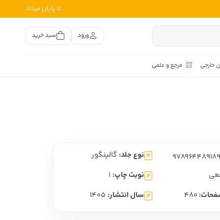
تا پایان مرداد
ورود
سبد خرید
ن خارجی
مرجع و علمی
متون کهن
اصر فارسی
هان
هن فارسی
نوع جلد:
گالینگور
هن فارسی
تفسیر متون کهن
عی
نوبت چاپ:
1
فحات:
480
سال انتشار:
1405