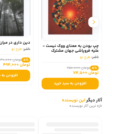
دین داری در میان
چپ بودن به معنای ووک نیست -
ناشر:
طرح نو
علیه فروپاشی جهان مشترک
ناشر:
طرح نو
تومان 520,000
5٪
تومان 494,000
تومان 750,000
5٪
تومان 712,500
افزودن به 
افزودن به سبد خرید
آثار دیگر
این نویسنده
تازه ترین آثار نویسنده