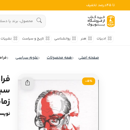
تا 45درصد تخفیف
ادبیات
هنوز جستجویی انجام نشده است.
هنر
ادبیات
هنر
روانشناسی
تاریخ و سیاست
نشریات
روانشناسی
ادبیات ملل
صفحه اصلی
همه محصولات
علوم سیاسی
فرام
ادبیات ایران
تاریخ و سیاست
ادبیات آمریکا
فرا
نشریات
5٪-
ادبیات انگلیس
سیا
کودک و نوجوان
ادبیات فرانسه
زما
ادبیات ایتالیا
علوم اجتماعی
نویسن
ادبیات روسیه
فلسفه
ادبیات آمریکای لاتین