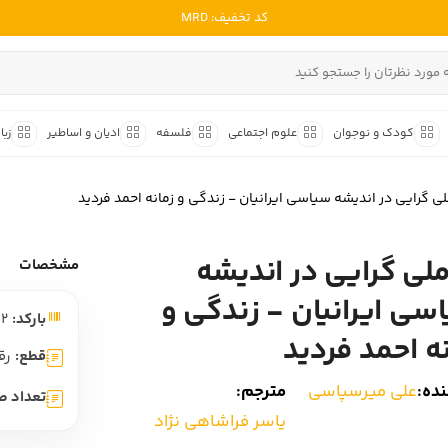
کد تخفیف: MRD
ادبیات ملل
ادبیات ایران
کودک و نوجوان
علوم اجتماعی
فلسفه
ادیان و اساطیر
زبا
ادبیات آمریکا
داستان کوتاه
شعر و 
ادبیات انگلیس
لی گرایی در اندیشه سیاسی ایرانیان - زندگی و زمانه احمد فردید
داستان کوتاه ایرانی
شعر مع
ادبیات فرانسه
داستان کوتاه خارجی
شعر ج
ملی گرایی در اندیشه
ادبیات ایتالیا
مشخصات
متون ک
ادبیات روسیه
سی ایرانیان - زندگی و
بارکد:
9789644891892
شعر ک
ادبیات آمریکای لاتین
نه احمد فردید
شرح و 
قطع:
رق
ادبیات آلمان
ده:
علی میرسپاسی
مترجم:
تعداد ص
ادبیات ترکیه
یاسر فراشاهی نژاد
ادبیات آسیا