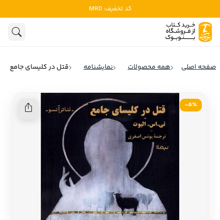
کد تخفیف: MRD
ادبیات
ادبیات ملل
هنوز جستجویی انجام نشده است.
هنر
ادبیات ایران
صفحه اصلی
همه محصولات
نمایشنامه
قتل در کلیسای جامع
ادبیات آمریکا
روانشناسی
ادبیات انگلیس
5٪-
تاریخ و سیاست
ادبیات فرانسه
ادبیات ایتالیا
نشریات
ادبیات روسیه
کودک و نوجوان
ادبیات آمریکای لاتین
علوم اجتماعی
ادبیات آلمان
ادبیات ترکیه
فلسفه
ادبیات آسیا