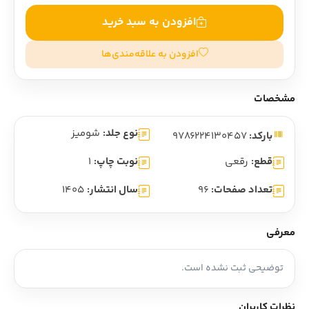
افزودن به سبد خرید
افزودن به علاقه‌مندی‌ها
مشخصات
نوع جلد:
شومیز
بارکد:
9786224130457
قطع:
رقعی
نوبت چاپ:
1
تعداد صفحات:
96
سال انتشار:
1405
معرفی
توضیحی ثبت نشده است.
نظرات کاربران