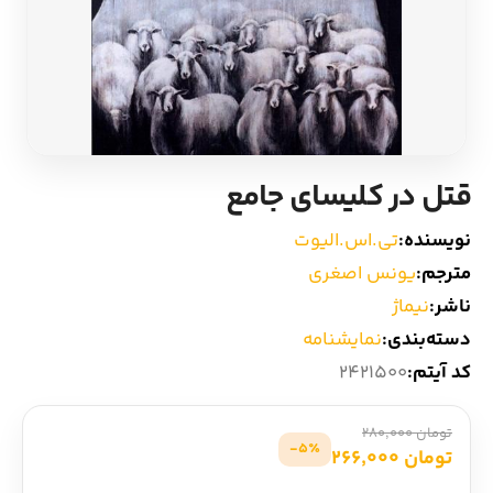
ادیان و اساطیر
سایر کشورهای اروپا
زبان خارجی
داستان کوتاه
مرجع و علمی
شعر و متون کهن
قتل در کلیسای جامع
ادبیات
نویسنده:
تی.اس.الیوت
مترجم:
یونس اصغری
زندگینامه
ناشر:
نیماژ
دسته‌بندی:
نمایشنامه
ادبیات نمایشی
کد آیتم:
2421500
تومان 280,000
5٪-
تومان 266,000