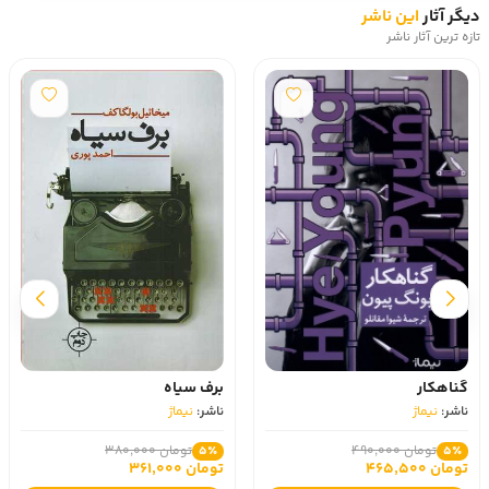
دیگر آثار
این ناشر
تازه ترین آثار ناشر
گناهکار
برف سیاه
ناشر:
نیماژ
ناشر:
نیماژ
تومان 490,000
تومان 380,000
5٪
5٪
تومان 465,500
تومان 361,000