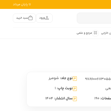
تا پایان مرداد
ورود
سبد خرید
ن خارجی
مرجع و علمی
متون کهن
اصر فارسی
هان
هن فارسی
نوع جلد:
شومیز
هن فارسی
تفسیر متون کهن
عی
نوبت چاپ:
1
فحات:
190
سال انتشار:
1404