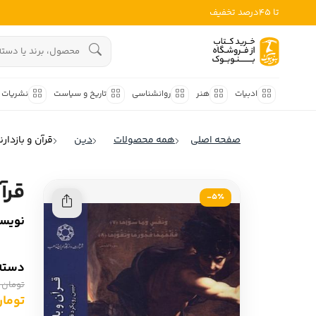
تا 45درصد تخفیف
ادبیات
هنوز جستجویی انجام نشده است.
هنر
ادبیات
هنر
روانشناسی
تاریخ و سیاست
نشریات
روانشناسی
ادبیات ملل
صفحه اصلی
همه محصولات
دین
قرآن و بازدار
ادبیات ایران
تاریخ و سیاست
ادبیات آمریکا
قرآ
نشریات
5٪-
ادبیات انگلیس
نویسن
کودک و نوجوان
ادبیات فرانسه
ادبیات ایتالیا
علوم اجتماعی
دسته‌
ادبیات روسیه
تومان 300,000
فلسفه
تومان ,000
ادبیات آمریکای لاتین