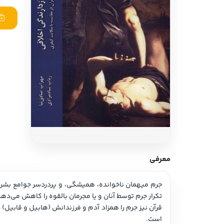
ادبیات آلمان
ادیان و اساطیر
ادبیات ترکیه
زبان خارجی
ادبیات آسیا
مرجع و علمی
سایر کشورهای اروپا
ادبیات
جستار و مقاله
آموزش نویسندگی
نقد ادبی
معرفی
طنز و گزین گویه
زبان شناسی
تکرار جرم توسط آنان و یا مجرمان بالقوه را کاهش می‌دهد. این توجیه که به “نظریه بازدارندگی” شناخته می‌شود منتقدانی دارد که در کارکرد و اخلاقی بودن مجازات، ترید می‌کنند.
تاریخ ادبیات
است.
ویرایش و ترجمه