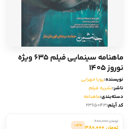
ادیان و اساطیر
سایر کشورهای اروپا
زبان خارجی
داستان کوتاه
مرجع و علمی
شعر و متون کهن
ماهنامه سینمایی فیلم 635 ویژه
ادبیات
نوروز 1405
زندگینامه
نویسنده:
پویا مهرابی
ناشر:
نشریه فیلم
ادبیات نمایشی
دسته‌بندی:
ماهنامه
کد آیتم:
2365043
تومان 400,000
5٪-
تومان 380,000