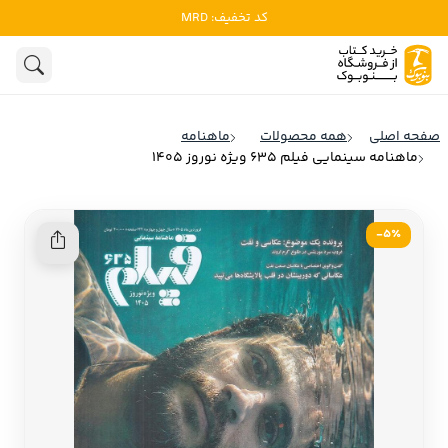
کد تخفیف: MRD
ادبیات
ادبیات ملل
هنوز جستجویی انجام نشده است.
هنر
ادبیات ایران
صفحه اصلی
همه محصولات
ماهنامه
ادبیات آمریکا
ماهنامه سینمایی فیلم 635 ویژه نوروز 1405
روانشناسی
ادبیات انگلیس
تاریخ و سیاست
ادبیات فرانسه
5٪-
ادبیات ایتالیا
نشریات
ادبیات روسیه
کودک و نوجوان
ادبیات آمریکای لاتین
علوم اجتماعی
ادبیات آلمان
ادبیات ترکیه
فلسفه
ادبیات آسیا