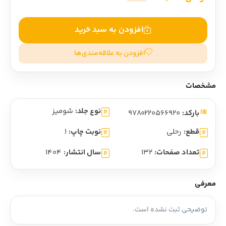
افزودن به سبد خرید
افزودن به علاقه‌مندی‌ها
مشخصات
نوع جلد:
شومیز
بارکد:
9780220566920
قطع:
رحلی
نوبت چاپ:
1
تعداد صفحات:
132
سال انتشار:
1404
معرفی
توضیحی ثبت نشده است.