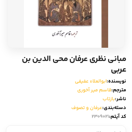
ادیان و اساطیر
سایر کشورهای اروپا
زبان خارجی
داستان کوتاه
مرجع و علمی
شعر و متون کهن
مبانی نظری عرفان محی الدین بن
ادبیات
عربی
زندگینامه
نویسنده:
ابوالعلاء عفیفی
مترجم:
قاسم میر آخوری
ادبیات نمایشی
ناشر:
بازتاب
دسته‌بندی:
عرفان و تصوف
کد آیتم:
2309021