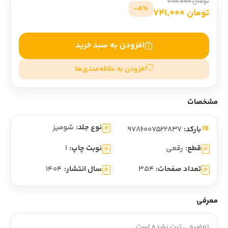
تومان 780,000
5٪-
تومان 741,000
افزودن به سبد خرید
افزودن به علاقه‌مندی‌ها
مشخصات
نوع جلد:
شومیز
بارکد:
9786007522837
قطع:
رقعی
نوبت چاپ:
1
تعداد صفحات:
354
سال انتشار:
1404
معرفی
توضیحی ثبت نشده است.