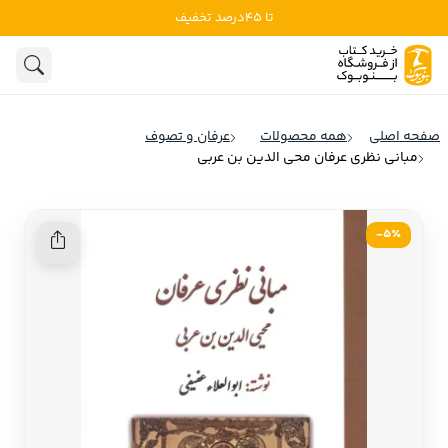
تا 45درصد تخفیف
ادبیات
ادبیات ملل
هنوز جستجویی انجام نشده است.
هنر
ادبیات ایران
صفحه اصلی
همه محصولات
عرفان و تصوف
ادبیات آمریکا
مبانی نظری عرفان محی الدین بن عربی
روانشناسی
ادبیات انگلیس
تاریخ و سیاست
ادبیات فرانسه
5٪-
ادبیات ایتالیا
نشریات
ادبیات روسیه
کودک و نوجوان
ادبیات آمریکای لاتین
علوم اجتماعی
ادبیات آلمان
ادبیات ترکیه
فلسفه
ادبیات آسیا