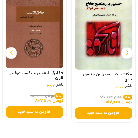
سروده ها و چکامه های حلاج
حقایق التفسیر - تفسیر عرفانی
ناشر:
بازتاب
قرآن
ناشر:
بازتاب
تومان 580,000
5٪
تومان 551,000
تومان 850,000
5٪
تومان 807,500
افزودن به سبد خرید
افزودن به سبد خرید