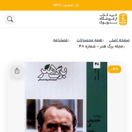
کد تخفیف: MRD
ادبیات
ادبیات ملل
هنوز جستجویی انجام نشده است.
هنر
ادبیات ایران
صفحه اصلی
همه محصولات
فصلنامه
ادبیات آمریکا
مجله برگ هنر - شماره 48
روانشناسی
ادبیات انگلیس
تاریخ و سیاست
ادبیات فرانسه
5٪-
ادبیات ایتالیا
نشریات
ادبیات روسیه
کودک و نوجوان
ادبیات آمریکای لاتین
علوم اجتماعی
ادبیات آلمان
ادبیات ترکیه
فلسفه
ادبیات آسیا