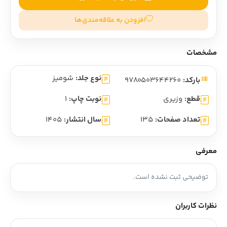
افزودن به علاقه‌مندی‌ها
مشخصات
نوع جلد:
شومیز
بارکد:
9780503644260
قطع:
وزیری
نوبت چاپ:
1
تعداد صفحات:
135
سال انتشار:
1405
معرفی
توضیحی ثبت نشده است.
نظرات کاربران