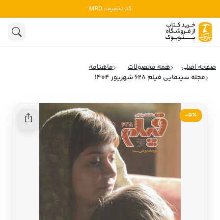
کد تخفیف: MRD
ادبیات
ادبیات ملل
هنوز جستجویی انجام نشده است.
هنر
ادبیات ایران
صفحه اصلی
همه محصولات
ماهنامه
ادبیات آمریکا
مجله سینمایی فیلم 628 شهریور 1404
روانشناسی
ادبیات انگلیس
تاریخ و سیاست
ادبیات فرانسه
5٪-
ادبیات ایتالیا
نشریات
ادبیات روسیه
کودک و نوجوان
ادبیات آمریکای لاتین
علوم اجتماعی
ادبیات آلمان
ادبیات ترکیه
فلسفه
ادبیات آسیا