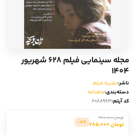
ادیان و اساطیر
سایر کشورهای اروپا
زبان خارجی
داستان کوتاه
مرجع و علمی
شعر و متون کهن
مجله سینمایی فیلم 628 شهریور
ادبیات
1404
زندگینامه
ناشر:
نشریه فیلم
دسته‌بندی:
ماهنامه
ادبیات نمایشی
کد آیتم:
2088963
تومان 300,000
5٪-
تومان 285,000