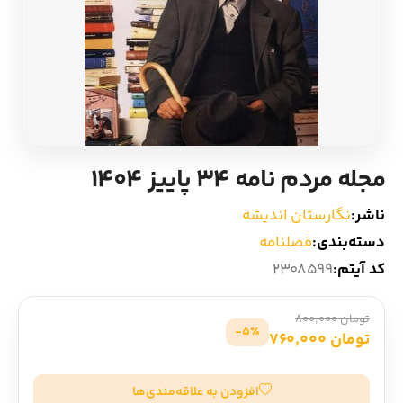
ادیان و اساطیر
سایر کشورهای اروپا
زبان خارجی
داستان کوتاه
مرجع و علمی
شعر و متون کهن
مجله مردم نامه 34 پاییز 1404
ادبیات
ناشر:
نگارستان اندیشه
زندگینامه
دسته‌بندی:
فصلنامه
کد آیتم:
2308599
ادبیات نمایشی
تومان 800,000
5٪-
تومان 760,000
افزودن به علاقه‌مندی‌ها