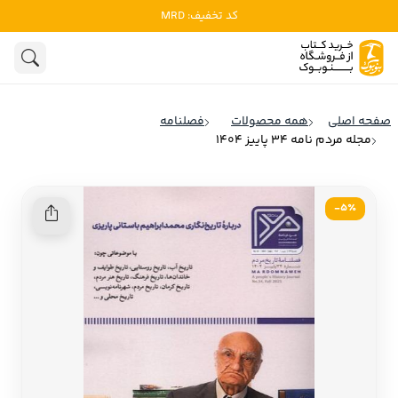
کد تخفیف: MRD
ادبیات
ادبیات ملل
هنوز جستجویی انجام نشده است.
هنر
ادبیات ایران
صفحه اصلی
همه محصولات
فصلنامه
ادبیات آمریکا
مجله مردم نامه 34 پاییز 1404
روانشناسی
ادبیات انگلیس
تاریخ و سیاست
ادبیات فرانسه
5٪-
ادبیات ایتالیا
نشریات
ادبیات روسیه
کودک و نوجوان
ادبیات آمریکای لاتین
علوم اجتماعی
ادبیات آلمان
ادبیات ترکیه
فلسفه
ادبیات آسیا