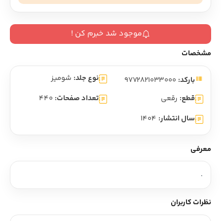
موجود شد خبرم کن !
مشخصات
نوع جلد:
شومیز
بارکد:
9772821033000
قطع:
رقعی
تعداد صفحات:
440
سال انتشار:
1404
معرفی
.
نظرات کاربران