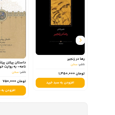
رها در زنجیر
داستان پیلتن پیلک
ناشر:
سخن
نامه- به روایت خو
مراغه ای
ناشر:
سخن
تومان 1,350,000
تومان 750,000
افزودن به سبد خرید
افزودن به 