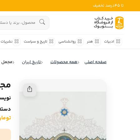
تا 45درصد تخفیف
ادبیات
هنوز جستجویی انجام نشده است.
هنر
ادبیات
هنر
روانشناسی
تاریخ و سیاست
نشریات
روانشناسی
ادبیات ملل
صفحه اصلی
همه محصولات
تاریخ ایران
مجمل ا
ادبیات ایران
تاریخ و سیاست
ادبیات آمریکا
مجم
نشریات
ادبیات انگلیس
نویسن
کودک و نوجوان
ادبیات فرانسه
دسته‌
ادبیات ایتالیا
علوم اجتماعی
تومان ,000
ادبیات روسیه
فلسفه
ادبیات آمریکای لاتین