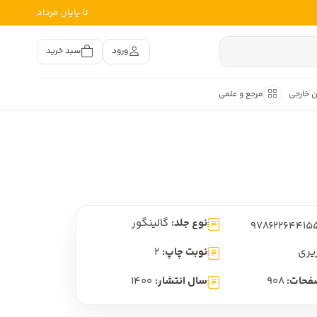
تا پایان مرداد
ورود
سبد خرید
ن خارجی
مرجع و علمی
متون کهن
اصر فارسی
هان
هن فارسی
نوع جلد:
گالینگور
هن فارسی
تفسیر متون کهن
یری
نوبت چاپ:
2
فحات:
908
سال انتشار:
1400