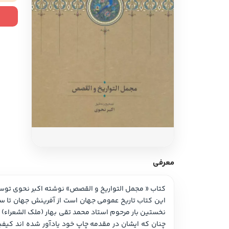
ادبیات آلمان
ادیان و اساطیر
ادبیات ترکیه
زبان خارجی
ادبیات آسیا
مرجع و علمی
سایر کشورهای اروپا
ادبیات
جستار و مقاله
آموزش نویسندگی
نقد ادبی
معرفی
طنز و گزین گویه
کتاب « مجمل التواریخ و القصص» نوشته اکبر نحوی تو
زبان شناسی
تاریخ ادبیات
ویرایش و ترجمه