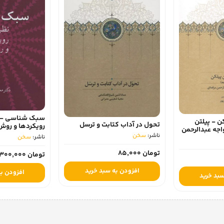
سبک شناسی - ن
ن - پیلتن
تحول در آداب کتابت و ترسل
رویکردها و روش
اجه عبدالرحمن
ناشر:
سخن
ناشر:
سخن
تومان 85,000
تومان 1,300,000
افزودن به سبد خرید
افزودن به
سبد خرید