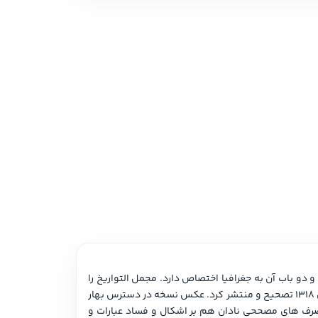
 نمایشی
امه و فیلمنامه
این کتاب تاریخ عمومی جهان است از آفرینش جهان تا سال 520 با تاکید بیشتر بر تاریخ ایران که در بیست و پنج باب تنظیم شده است و دو باب آن به جغرافیا اختصاص دارد. مجمل التواریخ را 
نخستین بار مرحوم استاد محمد تقی بهار (ملک الشعراء) بر اساس تنها دستنویسی که در آن وقت از این کتاب شناخته شده بود به سال 1318 تصحیح و منتشر کرد. عکس نسخه در دسترس بهار 
چنان که ایشان در مقدمه چاپ خود یادآور شده اند کیفیتی مناسب نداشته و صفحاتی از اصل کتاب بر اثر آب دیدگی خوانا نبوده و تصرف های مصححی نادان هم بر اشکال و فساد عبارات و 