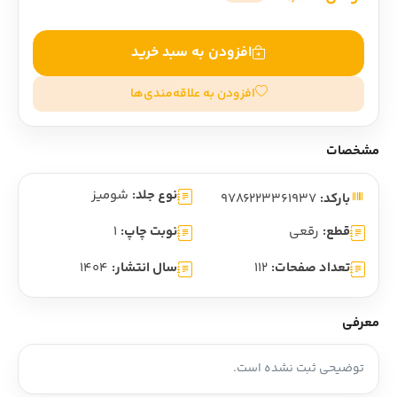
افزودن به سبد خرید
افزودن به علاقه‌مندی‌ها
مشخصات
نوع جلد:
شومیز
بارکد:
9786223361937
قطع:
رقعی
نوبت چاپ:
1
تعداد صفحات:
112
سال انتشار:
1404
معرفی
توضیحی ثبت نشده است.