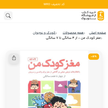
کد تخفیف: MRD
ادبیات
ادبیات ملل
هنوز جستجویی انجام نشده است.
هنر
ادبیات ایران
صفحه اصلی
همه محصولات
کودک و نوجوان
ادبیات آمریکا
مغز کودک من - از 4 سالگی تا 7 سالگی
روانشناسی
ادبیات انگلیس
تاریخ و سیاست
ادبیات فرانسه
5٪-
ادبیات ایتالیا
نشریات
ادبیات روسیه
کودک و نوجوان
ادبیات آمریکای لاتین
علوم اجتماعی
ادبیات آلمان
ادبیات ترکیه
فلسفه
ادبیات آسیا