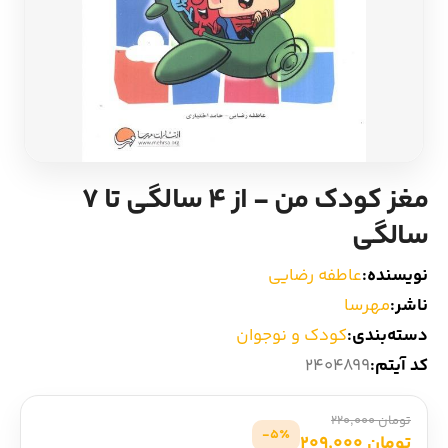
ادیان و اساطیر
سایر کشورهای اروپا
زبان خارجی
داستان کوتاه
مرجع و علمی
شعر و متون کهن
مغز کودک من - از 4 سالگی تا 7
ادبیات
سالگی
زندگینامه
نویسنده:
عاطفه رضایی
ناشر:
مهرسا
ادبیات نمایشی
دسته‌بندی:
کودک و نوجوان
کد آیتم:
2404899
تومان 220,000
5٪-
تومان 209,000