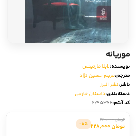
ادیان و اساطیر
سایر کشورهای اروپا
زبان خارجی
داستان کوتاه
مرجع و علمی
شعر و متون کهن
موریانه
ادبیات
نویسنده:
لایلا مارتینس
مترجم:
مریم حسین نژاد
زندگینامه
ناشر:
نشر البرز
دسته‌بندی:
داستان خارجی
ادبیات نمایشی
کد آیتم:
2295366
تومان 240,000
5٪-
تومان 228,000