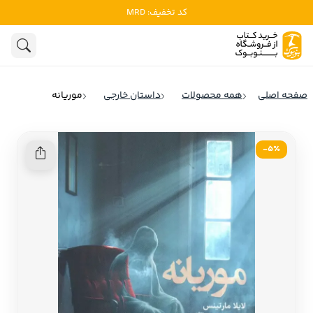
کد تخفیف: MRD
ادبیات
ادبیات ملل
هنوز جستجویی انجام نشده است.
هنر
ادبیات ایران
صفحه اصلی
همه محصولات
داستان خارجی
موریانه
ادبیات آمریکا
روانشناسی
ادبیات انگلیس
5٪-
تاریخ و سیاست
ادبیات فرانسه
ادبیات ایتالیا
نشریات
ادبیات روسیه
کودک و نوجوان
ادبیات آمریکای لاتین
علوم اجتماعی
ادبیات آلمان
ادبیات ترکیه
فلسفه
ادبیات آسیا