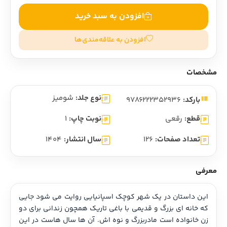
افزودن به سبد خرید
افزودن به علاقه‌مندی‌ها
مشخصات
نوع جلد:
شومیز
بارکد:
9786222352936
قطع:
رقعی
نوبت چاپ:
1
تعداد صفحات:
126
سال انتشار:
1404
معرفی
این داستان در یک شهر کوچک اسپانیایی روایت می شود جایی 
که خانه ای بزرگ و قدیمی با باغی تاریک همچون زندانی برای دو 
زن خانواده است مادربزرگ و نوه اش. آن ها سال هاست در این 