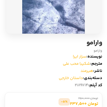
ادیان و اساطیر
سایر کشورهای اروپا
زبان خارجی
داستان کوتاه
مرجع و علمی
شعر و متون کهن
وارامو
ادبیات
وارامو
نویسنده:
سزار ایرا
زندگینامه
مترجم:
شکیبا محب علی
ناشر:
هیرمند
ادبیات نمایشی
دسته‌بندی:
داستان خارجی
کد آیتم:
2189714
تومان 250,000
5٪-
تومان 237,500