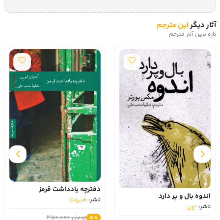
آثار دیگر
این مترجم
تازه ترین آثار مترجم
دفترچه یادداشت قرمز
اندوه بال و پر دارد
ناشر:
هیرمند
ناشر:
نون
تومان 350,000
5٪