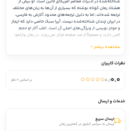
شناخته‌شده در ادبیات معاصر آمریکای لاتین است. او بیش از 
هشتاد رمان کوتاه نوشته که بسیاری از آن‌ها به زبان‌های مختلف 
ترجمه شده‌اند، اما به دلیل ترجمه‌های محدود آثارش به فارسی، 
در ایران چندان شناخته‌شده نیست. آیرا سبک خاصی دارد که ایجاز 
و موجز نویسی از ویژگی‌های اصلی آن است. اغلب آثار او حجم 
کمی دارند و معمولاً از صد صفحه فراتر نمی‌روند. در رمان وارامو، 
داستان حول یک کارمند عادی شکل می‌گیرد که با یک اتفاق 
مشاهده بیشتر
ساده مواجه می‌شود، اما در لایه‌های دیگر داستان به موضوعات 
عمیق‌تری همچون تضادها و پیچیدگی‌های انسان‌ها و جامعه 
اشاره می‌شود. آیرا از تکنیک‌های خاص مفهومی و فرمی در 
نظرات کاربران
نوشتار خود بهره می‌برد که باعث می‌شود آثارش از سایر 
نویسندگان متمایز شوند. در ترجمه این اثر، تلاش شده تا سبک 
0.0
از ۵
بر اساس 0 نظر
منحصر به فرد نویسنده حفظ شود و خواننده بتواند لذت بردن از 
زیبایی‌های خاص آثار آیرا را تجربه کند.
خدمات و ارسال
ارسال سریع
ارسال به سراسر کشور در کمترین زمان