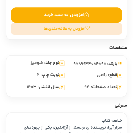
افزودن به سبد خرید
افزودن به علاقه‌مندی‌ها
مشخصات
نوع جلد:
شومیز
بارکد:
9789644084898
قطع:
رقعی
نوبت چاپ:
2
تعداد صفحات:
94
سال انتشار:
1403
معرفی
خلاصه کتاب
سزار آیرا، نویسنده‌ای برجسته از آرژانتین، یکی از چهره‌های 