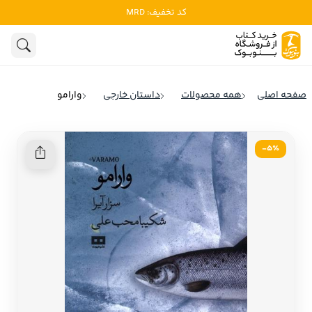
کد تخفیف: MRD
ادبیات
ادبیات ملل
هنوز جستجویی انجام نشده است.
هنر
ادبیات ایران
صفحه اصلی
همه محصولات
داستان خارجی
وارامو
ادبیات آمریکا
روانشناسی
ادبیات انگلیس
5٪-
تاریخ و سیاست
ادبیات فرانسه
ادبیات ایتالیا
نشریات
ادبیات روسیه
کودک و نوجوان
ادبیات آمریکای لاتین
علوم اجتماعی
ادبیات آلمان
ادبیات ترکیه
فلسفه
ادبیات آسیا