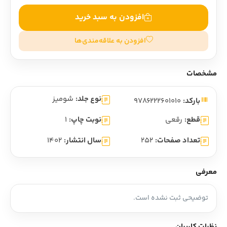
افزودن به سبد خرید
افزودن به علاقه‌مندی‌ها
مشخصات
نوع جلد:
شومیز
بارکد:
9786222601010
قطع:
رقعی
نوبت چاپ:
1
تعداد صفحات:
252
سال انتشار:
1402
معرفی
توضیحی ثبت نشده است.
نظرات کاربران