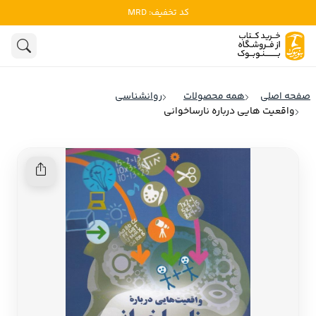
کد تخفیف: MRD
ادبیات
ادبیات ملل
هنوز جستجویی انجام نشده است.
هنر
ادبیات ایران
صفحه اصلی
همه محصولات
روانشناسی
ادبیات آمریکا
واقعیت هایی درباره نارساخوانی
روانشناسی
ادبیات انگلیس
تاریخ و سیاست
ادبیات فرانسه
ادبیات ایتالیا
نشریات
ادبیات روسیه
کودک و نوجوان
ادبیات آمریکای لاتین
علوم اجتماعی
ادبیات آلمان
ادبیات ترکیه
فلسفه
ادبیات آسیا