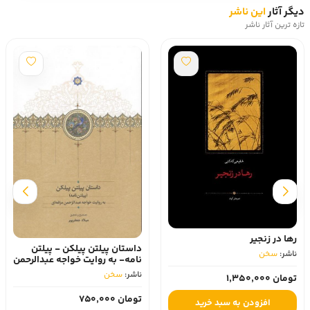
دیگر آثار
این ناشر
تازه ترین آثار ناشر
رها در زنجیر
داستان پیلتن پیلکن - پیلتن
ناشر:
سخن
نامه- به روایت خواجه عبدالرحمن
مراغه ای
ناشر:
سخن
تومان 1,350,000
تومان 750,000
افزودن به سبد خرید