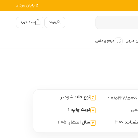
تا پایان مرداد
ورود
سبد خرید
ن خارجی
مرجع و علمی
متون کهن
اصر فارسی
هان
هن فارسی
نوع جلد:
شومیز
هن فارسی
تفسیر متون کهن
عی
نوبت چاپ:
1
فحات:
306
سال انتشار:
1405