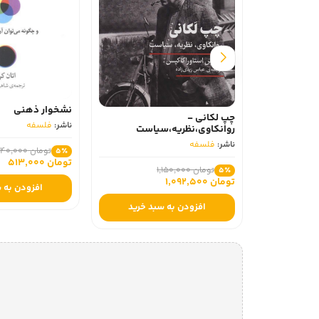
نشخوار ذهنی
چپ لکانی -
ناشر:
فلسفه
روانکاوی،نظریه،سیاست
ناشر:
فلسفه
تومان 540,000
5٪
تومان 513,000
تومان 1,150,000
5٪
تومان 1,092,500
افزودن به 
افزودن به سبد خرید