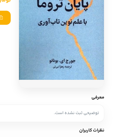
تومان ,000
ادبیات آلمان
ادیان و اساطیر
ادبیات ترکیه
زبان خارجی
ادبیات آسیا
مرجع و علمی
سایر کشورهای اروپا
ادبیات
جستار و مقاله
آموزش نویسندگی
نقد ادبی
معرفی
طنز و گزین گویه
توضیحی ثبت نشده است.
زبان شناسی
تاریخ ادبیات
نظرات کاربران
ویرایش و ترجمه