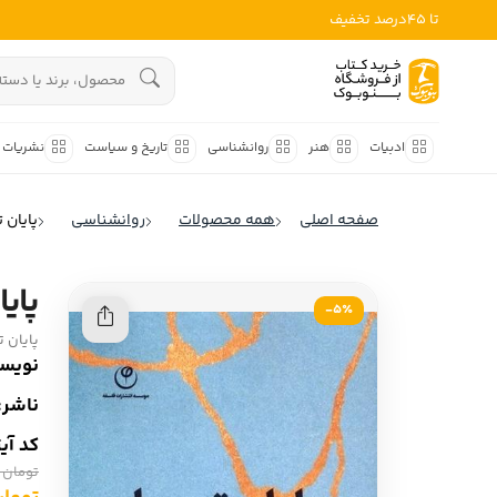
تا 45درصد تخفیف
ادبیات
هنوز جستجویی انجام نشده است.
هنر
ادبیات
هنر
روانشناسی
تاریخ و سیاست
نشریات
روانشناسی
ادبیات ملل
صفحه اصلی
همه محصولات
روانشناسی
پایان ت
ادبیات ایران
تاریخ و سیاست
ادبیات آمریکا
پایا
نشریات
5٪-
ادبیات انگلیس
پایان ت
کودک و نوجوان
ادبیات فرانسه
نویسن
ادبیات ایتالیا
ناشر:
علوم اجتماعی
ادبیات روسیه
کد آی
فلسفه
ادبیات آمریکای لاتین
تومان 840,000