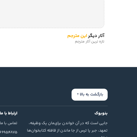
آثار دیگر
این مترجم
تازه ترین آثار مترجم
بازگشت به بالا
بنوبوک
ارتباط با ما
جایی است که در آن خواندن برای‌مان یک وظیفه،
تماس با ما
تعهد، جبر یا ترس از جا ماندن از قافله کتابخوان‌ها
166954875