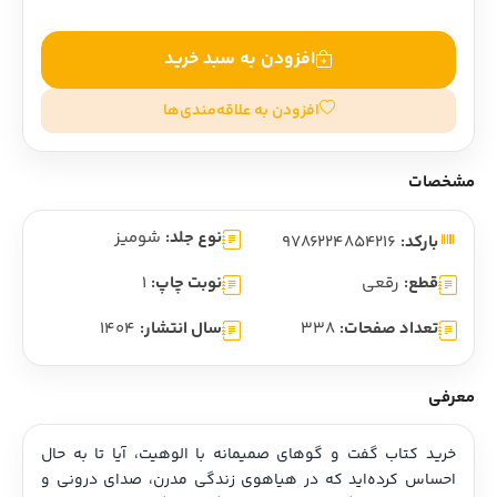
افزودن به سبد خرید
افزودن به علاقه‌مندی‌ها
مشخصات
نوع جلد:
شومیز
بارکد:
9786224854216
قطع:
رقعی
نوبت چاپ:
1
تعداد صفحات:
338
سال انتشار:
1404
معرفی
خرید کتاب گفت و گوهای صمیمانه با الوهیت، آیا تا به حال 
احساس کرده‌اید که در هیاهوی زندگی مدرن، صدای درونی و 