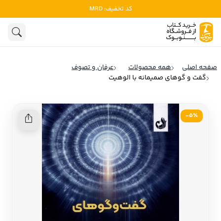
کد تخفیف: MRD
ادبیات
ادبیات ملل
هنوز جستجویی انجام نشده است.
هنر
ادبیات ایران
صفحه اصلی
همه محصولات
عرفان و تصوف
ادبیات آمریکا
گفت‌ و گوهای صمیمانه با الوهیت
روانشناسی
ادبیات انگلیس
تاریخ و سیاست
ادبیات فرانسه
5٪-
ادبیات ایتالیا
نشریات
ادبیات روسیه
کودک و نوجوان
ادبیات آمریکای لاتین
علوم اجتماعی
ادبیات آلمان
ادبیات ترکیه
فلسفه
ادبیات آسیا