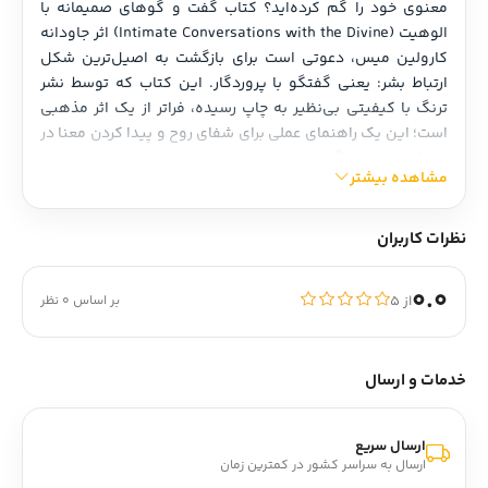
معنوی خود را گم کرده‌اید؟ کتاب گفت و گوهای صمیمانه با 
الوهیت (Intimate Conversations with the Divine) اثر جاودانه 
کارولین میس، دعوتی است برای بازگشت به اصیل‌ترین شکل 
ارتباط بشر: یعنی گفتگو با پروردگار. این کتاب که توسط نشر 
ترنگ با کیفیتی بی‌نظیر به چاپ رسیده، فراتر از یک اثر مذهبی 
است؛ این یک راهنمای عملی برای شفای روح و پیدا کردن معنا در 
لحظات سخت زندگی است.
مشاهده بیشتر
در این کتاب، کارولین میس به ما می‌آموزد که دعا کردن نه یک 
مناسک پیچیده و مختص قدیسین، بلکه زبانی مادری است که 
همه ما با آن زاده شده‌ایم. اگر به دنبال تغییری بنیادین در 
نظرات کاربران
نگرش خود به هستی و بازیابی آرامش از دست رفته هستید، این 
اثر دقیقاً همان چیزی است که کتابخانه شما به آن نیاز دارد.
0.0
از ۵
بر اساس 0 نظر
خدمات و ارسال
ارسال سریع
ارسال به سراسر کشور در کمترین زمان