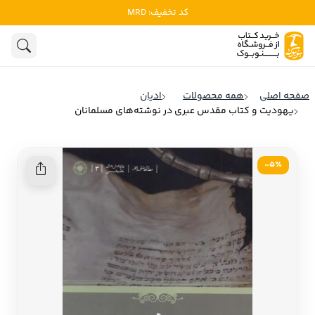
کد تخفیف: MRD
ادبیات
ادبیات ملل
هنوز جستجویی انجام نشده است.
هنر
ادبیات ایران
صفحه اصلی
همه محصولات
ادیان
ادبیات آمریکا
یهودیت و کتاب مقدس عبری در نوشته‌های مسلمانان
روانشناسی
ادبیات انگلیس
تاریخ و سیاست
ادبیات فرانسه
5٪-
ادبیات ایتالیا
نشریات
ادبیات روسیه
کودک و نوجوان
ادبیات آمریکای لاتین
علوم اجتماعی
ادبیات آلمان
ادبیات ترکیه
فلسفه
ادبیات آسیا