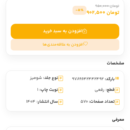
تومان 950,000
5٪-
تومان 902,500
افزودن به سبد خرید
افزودن به علاقه‌مندی‌ها
مشخصات
نوع جلد:
شومیز
بارکد:
9789642442492
قطع:
رقعی
نوبت چاپ:
1
تعداد صفحات:
570
سال انتشار:
1404
معرفی