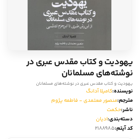
ادیان و اساطیر
سایر کشورهای اروپا
زبان خارجی
داستان کوتاه
مرجع و علمی
شعر و متون کهن
یهودیت و کتاب مقدس عبری در
ادبیات
نوشته‌های مسلمانان
زندگینامه
یهودیت و کتاب مقدس عبری در نوشته‌های مسلمانان
نویسنده:
کامیلا آدانگ
ادبیات نمایشی
مترجم:
منصور معتمدی - فاطمه پژوم
ناشر:
حکمت
دسته‌بندی:
ادیان
کد آیتم:
2188985