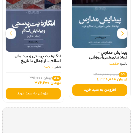
پیدایش مدارس -
انگاره بت پرستی و پیدایش
نهادهای‌علمی‌آموزشی
اسلام - از جدال تا تاریخ
ناشر:
حکمت
ناشر:
حکمت
تومان 1,400,000
5٪
تومان 396,000
5٪
تومان 1,330,000
تومان 376,200
افزودن به سبد خرید
افزودن به سبد خرید