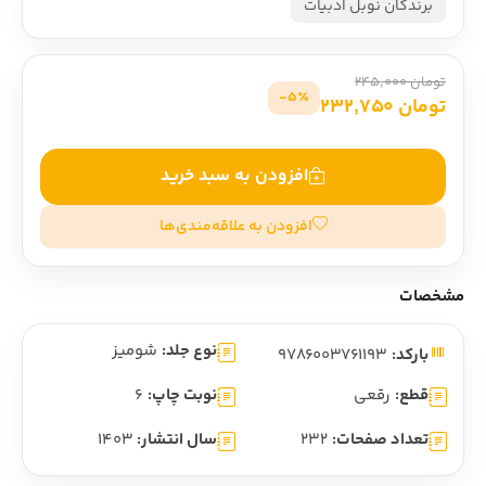
برندگان نوبل ادبیات
تومان 245,000
5٪-
تومان 232,750
افزودن به سبد خرید
افزودن به علاقه‌مندی‌ها
مشخصات
نوع جلد:
شومیز
بارکد:
9786003761193
قطع:
رقعی
نوبت چاپ:
6
تعداد صفحات:
232
سال انتشار:
1403