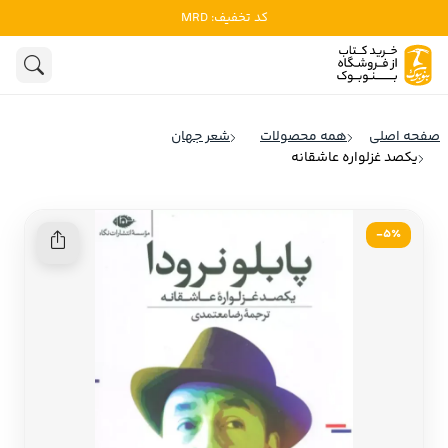
کد تخفیف: MRD
ادبیات
ادبیات ملل
هنوز جستجویی انجام نشده است.
هنر
ادبیات ایران
صفحه اصلی
همه محصولات
شعر جهان
ادبیات آمریکا
یکصد غزلواره عاشقانه
روانشناسی
ادبیات انگلیس
تاریخ و سیاست
ادبیات فرانسه
5٪-
ادبیات ایتالیا
نشریات
ادبیات روسیه
کودک و نوجوان
ادبیات آمریکای لاتین
علوم اجتماعی
ادبیات آلمان
ادبیات ترکیه
فلسفه
ادبیات آسیا