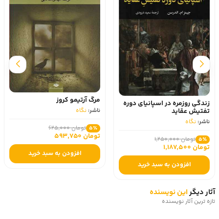
مرگ آرتیمو کروز
زندگی روزمره در اسپانیای دوره
تفتیش عقاید
ناشر:
نگاه
ناشر:
نگاه
تومان 625,000
5٪
تومان 593,750
تومان 1,250,000
5٪
تومان 1,187,500
افزودن به سبد خرید
افزودن به سبد خرید
آثار دیگر
این نویسنده
تازه ترین آثار نویسنده