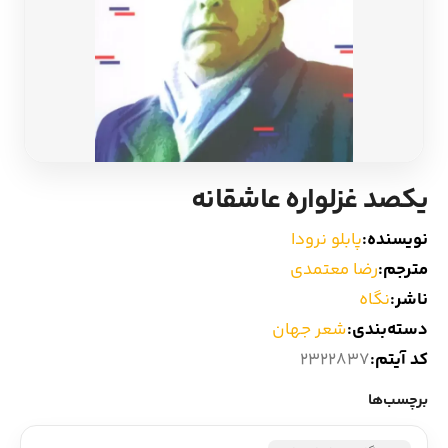
ادیان و اساطیر
سایر کشورهای اروپا
زبان خارجی
داستان کوتاه
مرجع و علمی
شعر و متون کهن
یکصد غزلواره عاشقانه
ادبیات
نویسنده:
پابلو نرودا
زندگینامه
مترجم:
رضا معتمدی
ناشر:
نگاه
ادبیات نمایشی
دسته‌بندی:
شعر جهان
کد آیتم:
2322837
برچسب‌ها