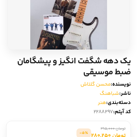
ادیان و اساطیر
سایر کشورهای اروپا
زبان خارجی
داستان کوتاه
مرجع و علمی
شعر و متون کهن
یک دهه شگفت‌ انگیز و پیشگامان
ادبیات
ضبط موسیقی
زندگینامه
نویسنده:
محسن گلتاش
ناشر:
شباهنگ
ادبیات نمایشی
دسته‌بندی:
هنر
کد آیتم:
2288297
تومان 295,000
5٪-
تومان 280,250