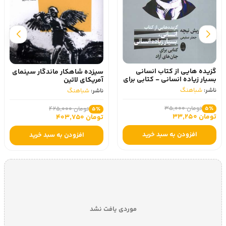
گزیده هایی از کتاب انسانی
سیزده شاهکار ماندگار سینمای
بسیار زیاده انسانی - کتابی برای
آمریکای لاتین
جان های آزاد
ناشر:
شباهنگ
ناشر:
شباهنگ
تومان 35,000
5٪
تومان 425,000
5٪
تومان 33,250
تومان 403,750
افزودن به سبد خرید
افزودن به سبد خرید
موردی یافت نشد