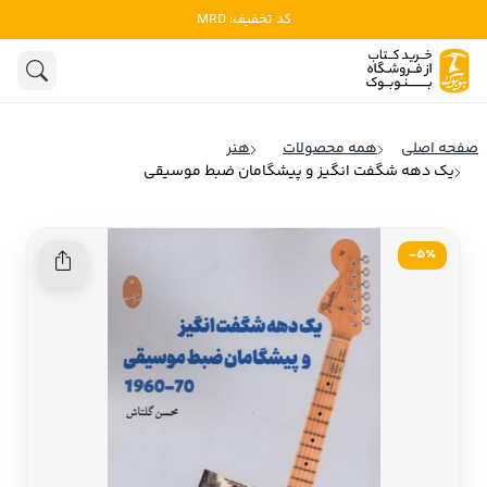
کد تخفیف: MRD
ادبیات
ادبیات ملل
هنوز جستجویی انجام نشده است.
هنر
ادبیات ایران
صفحه اصلی
همه محصولات
هنر
ادبیات آمریکا
یک دهه شگفت‌ انگیز و پیشگامان ضبط موسیقی
روانشناسی
ادبیات انگلیس
تاریخ و سیاست
ادبیات فرانسه
5٪-
ادبیات ایتالیا
نشریات
ادبیات روسیه
کودک و نوجوان
ادبیات آمریکای لاتین
علوم اجتماعی
ادبیات آلمان
ادبیات ترکیه
فلسفه
ادبیات آسیا