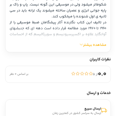
شکوفاتر میشود ولی در موسیقی این گونه نیست. پاپ و راک بر 
پایه جوانی انرژی و عصیان ساخته میشوند یک ترانه باید در سی 
ثانیه ی اول شنونده را میخکوب کند.
در تالیف این کتاب نگارنده آثار پیشگامان ضبط موسیقی را از 
۱۹۶۰ تا ۱۹۷۰ مورد مطالعه قرار داده است دهه ای که جنبشهای 
آوانگارد علاوه بر اکسپرسیونیسم و سوررئالیسم که از احساسات 
سرچشمه گرفته بود. در موسیقی به طور آشکار نمایان شد و با 
مشاهده بیشتر
تمام حوادث تکان دهنده اش سالهای پرشکوهی را در تاریخ به 
یادگار گذاشت. مطالعه یازده سال سرشار از خلاقیت در موسیقی 
که تأثیر انکار ناپذیری بر سالهای بعد گذارده اند.
نظرات کاربران
0.0
از ۵
بر اساس 0 نظر
خدمات و ارسال
ارسال سریع
ارسال به سراسر کشور در کمترین زمان