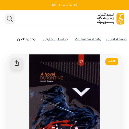
کد تخفیف: MRD
ادبیات
ادبیات ملل
هنوز جستجویی انجام نشده است.
هنر
ادبیات ایران
صفحه اصلی
همه محصولات
داستان خارجی
دورونتین
ادبیات آمریکا
روانشناسی
ادبیات انگلیس
5٪-
تاریخ و سیاست
ادبیات فرانسه
ادبیات ایتالیا
نشریات
ادبیات روسیه
کودک و نوجوان
ادبیات آمریکای لاتین
علوم اجتماعی
ادبیات آلمان
ادبیات ترکیه
فلسفه
ادبیات آسیا