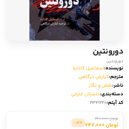
ادیان و اساطیر
سایر کشورهای اروپا
زبان خارجی
داستان کوتاه
مرجع و علمی
شعر و متون کهن
دورونتین
ادبیات
دورونتین
نویسنده:
اسماعیل کاداره
زندگینامه
مترجم:
کیارش درگاهی
ناشر:
نقش و نگار
ادبیات نمایشی
دسته‌بندی:
داستان خارجی
کد آیتم:
2321220
تومان 260,000
5٪-
تومان 247,000