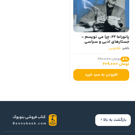
پانوراما 22: چرا می نویسم -
جستارهای ادبی و سیاسی
ناشر:
ققنوس
تومان 220,000
5٪
تومان 209,000
افزودن به سبد خرید
بازگشت به بالا