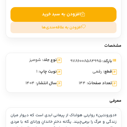
افزودن به سبد خرید
افزودن به علاقه‌مندی‌ها
مشخصات
نوع جلد:
شومیز
بارکد:
9786008584995
قطع:
رقعی
نوبت چاپ:
1
تعداد صفحات:
144
سال انتشار:
1404
معرفی
«دورونتین» روایتی هولناک از پیمانی ابدی است که دیوار میان 
زندگی و مرگ را برمی‌چیند. یگانه‌ دخترِ خاندانِ ورانای که با مردی 