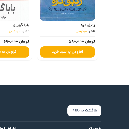
زنبق دره
بابا گوریو
ناشر:
فردوس
ناشر:
امیرکبیر
تومان 580,000
تومان 690,000
افزودن به سبد خرید
افزودن به 
بازگشت به بالا
بنوبوک
ارتباط با ما