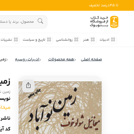
تا 45درصد تخفیف
ادبیات
هنوز جستجویی انجام نشده است.
هنر
ادبیات
هنر
روانشناسی
تاریخ و سیاست
نشریات
روانشناسی
ادبیات ملل
صفحه اصلی
همه محصولات
ادبیات روسیه
زمین 
ادبیات ایران
تاریخ و سیاست
ادبیات آمریکا
زمین
نشریات
ادبیات انگلیس
زمین نوآب
کودک و نوجوان
ادبیات فرانسه
نویسن
ادبیات ایتالیا
میخا
علوم اجتماعی
ادبیات روسیه
ناشر:
فلسفه
ادبیات آمریکای لاتین
کد آی