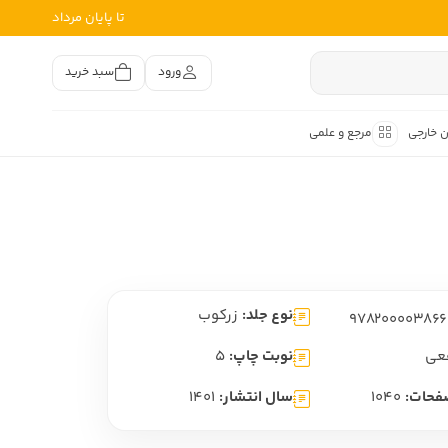
تا پایان مرداد
ورود
سبد خرید
ن خارجی
مرجع و علمی
متون کهن
اصر فارسی
هان
هن فارسی
نوع جلد:
زرکوب
هن فارسی
تفسیر متون کهن
عی
نوبت چاپ:
5
فحات:
1040
سال انتشار:
1401