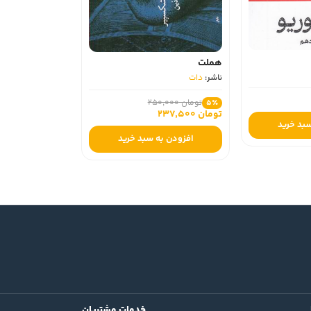
هملت
ناشر:
دات
تومان 250,000
5٪
تومان 237,500
سبد خرید
افزودن به سبد خرید
خدمات مشتریان