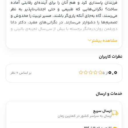
فرزندان پاسداری کرد و هم آنان را برای آینده‌ای رقابتی آماده 
ساخت؟ نگرانی‌هایی که طبیعی و حتی اجتناب‌ناپذیر به نظر 
می‌رسند، گاه به‌جای آنکه یاری‌گر باشند، مسیر تربیت را مخدوش و 
تصمیم‌ها را دشوارتر می‌سازند. در نگرانی‌های مفید، دکتر دانا 
دورفمن روان‌درمانگر برجسته با بیش از سی‌سال تجربه‌ی بالینی و 
نیز تجربه‌ی زیسته در پرورش نوجوانان چشم‌اندازی تازه پیش‌ روی 
مشاهده بیشتر
والدین می‌گشاید: هنر تبدیل اضطراب به نیرویی سازنده. او 
نشان می‌دهد که چگونه می‌توان دغدغه‌ها را مهار کرد و به‌جای 
اسارت در ترس و اضطراب، آن‌ها را به راهنمایی خردمندانه برای 
نظرات کاربران
تصمیم‌هایی هماهنگ با ارزش‌ها و اهداف بدل ساخت. این کتاب 
با زبانی روشن و دلنشین، همراه با مثال‌های واقعی، تمرین‌های 
0.0
از ۵
بر اساس 0 نظر
کاربردی و راهبردهایی مبتنی بر پژوهش، به والدین می‌آموزد 
چگونه فشارهای پنهان موفقیت را مهار کنند، فضایی امن و 
حمایتی برای فرزندانشان فراهم آورند و آنان را در مسیر بالندگی و 
خدمات و ارسال
توانمندی همراهی کنند. نگرانی‌های مفید، فقط کتابی برای 
مدیریت اضطراب والدین نیست؛ بلکه نقشه‌ی راهی است برای 
ساختن نسلی مقاوم‌تر، سالم‌تر و آماده‌تر برای رویارویی با 
ارسال سریع
چالش‌های فردا.
ارسال به سراسر کشور در کمترین زمان