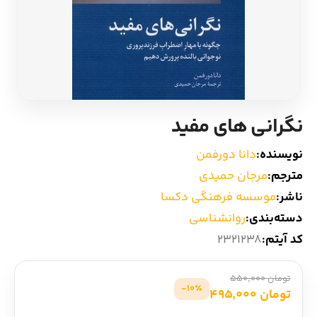
ادیان و اساطیر
سایر کشورهای اروپا
زبان خارجی
داستان کوتاه
مرجع و علمی
شعر و متون کهن
نگرانی های مفید
ادبیات
نویسنده:
دانا دورفمن
مترجم:
مرجان حمیدی
زندگینامه
ناشر:
موسسه فرهنگی دکسا
دسته‌بندی:
روانشناسی
ادبیات نمایشی
کد آیتم:
2321238
تومان 550,000
10٪-
تومان 495,000