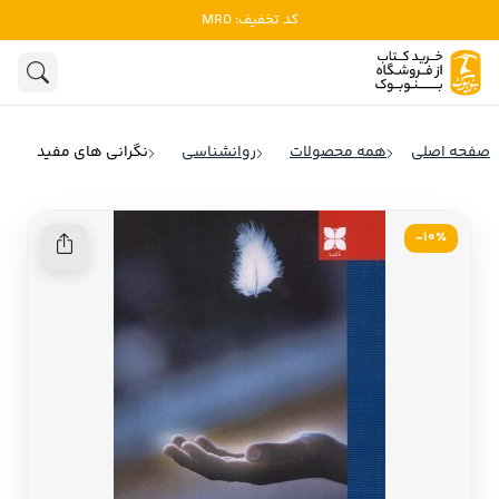
کد تخفیف: MRD
ادبیات
ادبیات ملل
هنوز جستجویی انجام نشده است.
هنر
ادبیات ایران
صفحه اصلی
همه محصولات
روانشناسی
نگرانی های مفید
ادبیات آمریکا
روانشناسی
ادبیات انگلیس
10٪-
تاریخ و سیاست
ادبیات فرانسه
ادبیات ایتالیا
نشریات
ادبیات روسیه
کودک و نوجوان
ادبیات آمریکای لاتین
علوم اجتماعی
ادبیات آلمان
ادبیات ترکیه
فلسفه
ادبیات آسیا