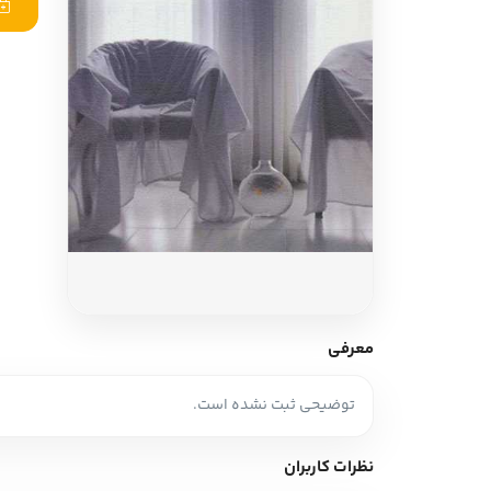
ادبیات آلمان
ادیان و اساطیر
ادبیات ترکیه
زبان خارجی
ادبیات آسیا
مرجع و علمی
سایر کشورهای اروپا
ادبیات
جستار و مقاله
آموزش نویسندگی
نقد ادبی
معرفی
طنز و گزین گویه
توضیحی ثبت نشده است.
زبان شناسی
تاریخ ادبیات
نظرات کاربران
ویرایش و ترجمه