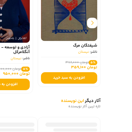
شیفتگان مرگ
آزادی و توسعه -
آنگلا‌مرکل
ناشر:
نیستان
ناشر:
نیستان
تومان 378,000
5٪
تومان 359,100
تومان 1,000,000
5٪
تومان 950,000
افزودن به سبد خرید
افزودن به 
آثار دیگر
این نویسنده
تازه ترین آثار نویسنده