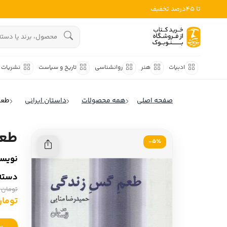
تا 45درصد تخفیف
ادبیات
هنوز جستجویی انجام نشده است.
هنر
ادبیات
هنر
روانشناسی
تاریخ و سیاست
نشریات
روانشناسی
ادبیات ملل
صفحه اصلی
همه محصولات
داستان ایرانی
طعم
ادبیات ایران
تاریخ و سیاست
ادبیات آمریکا
طعم
نشریات
5٪-
ادبیات انگلیس
نویسن
کودک و نوجوان
ادبیات فرانسه
دسته‌
ادبیات ایتالیا
علوم اجتماعی
تومان 20,000
ادبیات روسیه
تومان 000
فلسفه
ادبیات آمریکای لاتین