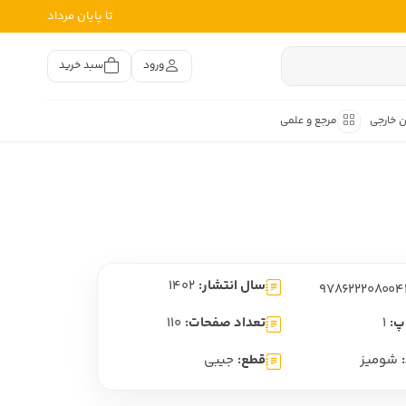
تا پایان مرداد
ورود
سبد خرید
ن خارجی
مرجع و علمی
متون کهن
اصر فارسی
هان
هن فارسی
سال انتشار:
1402
هن فارسی
تفسیر متون کهن
پ:
1
تعداد صفحات:
110
شومیز
قطع:
جیبی