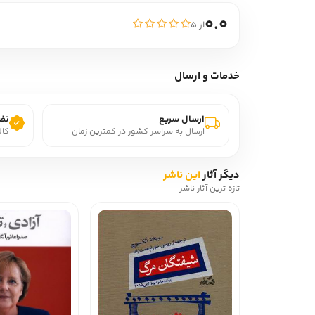
0.0
از ۵
خدمات و ارسال
ارسال سریع
تضم
ارسال به سراسر کشور در کمترین زمان
کال
دیگر آثار
این ناشر
تازه ترین آثار ناشر