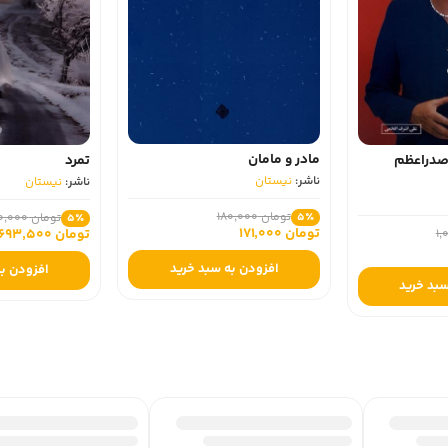
مادر و مامان
تمرد
 صدراعظم
ناشر:
نیستان
ناشر:
نیستان
تومان 180,000
5٪
تومان 730,000
5٪
تومان 171,000
تومان 693,500
افزودن به سبد خرید
افزودن به
سبد خرید