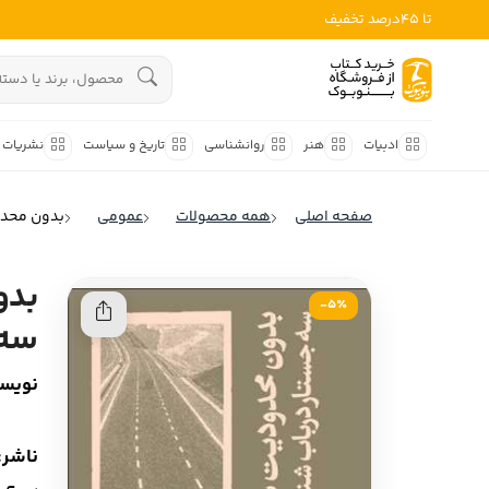
تا 45درصد تخفیف
ادبیات
هنوز جستجویی انجام نشده است.
هنر
ادبیات
هنر
روانشناسی
تاریخ و سیاست
نشریات
روانشناسی
ادبیات ملل
صفحه اصلی
همه محصولات
عمومی
بدون محدو
ادبیات ایران
تاریخ و سیاست
ادبیات آمریکا
بدو
نشریات
5٪-
ادبیات انگلیس
سه 
کودک و نوجوان
ادبیات فرانسه
نویسن
ادبیات ایتالیا
علوم اجتماعی
ادبیات روسیه
فلسفه
ناشر:
ادبیات آمریکای لاتین