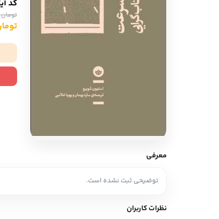
کد آی
ادبیات آلمان
ادیان و اساطیر
تومان 72,000
ادبیات ترکیه
تومان 400
زبان خارجی
ادبیات آسیا
مرجع و علمی
سایر کشورهای اروپا
ادبیات
جستار و مقاله
آموزش نویسندگی
نقد ادبی
معرفی
طنز و گزین گویه
توضیحی ثبت نشده است.
زبان شناسی
تاریخ ادبیات
نظرات کاربران
ویرایش و ترجمه