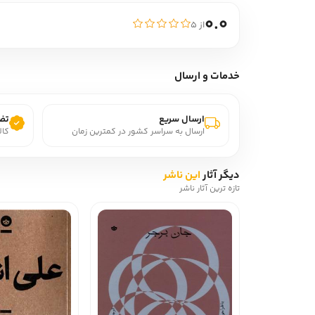
0.0
از ۵
خدمات و ارسال
ارسال سریع
تضم
ارسال به سراسر کشور در کمترین زمان
کال
دیگر آثار
این ناشر
تازه ترین آثار ناشر