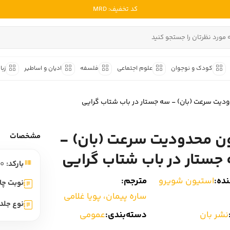
کد تخفیف: MRD
ادبیات ملل
ادبیات ایران
کودک و نوجوان
علوم اجتماعی
فلسفه
ادیان و اساطیر
زبا
ادبیات آمریکا
داستان کوتاه
شعر و 
ادبیات انگلیس
دیت سرعت (بان) - سه جستار در باب شتاب گرایی
داستان کوتاه ایرانی
شعر مع
ادبیات فرانسه
داستان کوتاه خارجی
شعر ج
ن محدودیت سرعت (بان) -
ادبیات ایتالیا
مشخصات
متون ک
ادبیات روسیه
جستار در باب شتاب گرایی
بارکد:
9786226414050
شعر ک
ادبیات آمریکای لاتین
ده:
استیون شویرو
مترجم:
شرح و 
نوبت چا
ادبیات آلمان
ساره پیمان، پویا غلامی
نوع جلد:
ادبیات ترکیه
نشر بان
دسته‌بندی:
عمومی
ادبیات آسیا