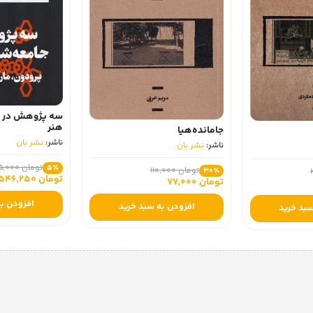
سه پژوهش در 
هنر
جامانده‌هیا
ناشر:
نشر بان
ناشر:
نشر بان
تومان 575,000
5٪
تومان 110,000
30٪
تومان 546,250
تومان 77,000
افزودن به
افزودن به سبد خرید
سبد خرید