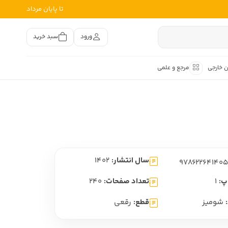
تا پایان مرداد
ورود
سبد خرید
ن خارجی
مرجع و علمی
متون کهن
اصر فارسی
هان
هن فارسی
سال انتشار:
1402
هن فارسی
تفسیر متون کهن
پ:
1
تعداد صفحات:
240
شومیز
قطع:
رقعی